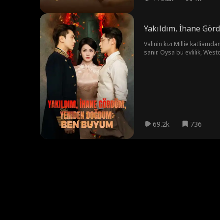
Yakıldım, İhane Gö
Valinin kızı Millie katliamd
sanır. Oysa bu evlilik, Westo
ve intikamını almak için yılla
69.2k
736