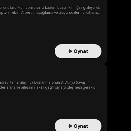
korunu kırdıktan sonra sırra kadem basar. Kimliğini gizleyerek
anı, kibirli Albert'in aşağılama ve alaycı sözlerine katlanır.
sanevi nişancılık yeteneklerini ortaya koyar ve gizemli
Oynat
 görevi tamamlayınca Donanma onun 3. Dünya Savaşı'nı
rleriyle ve ailesinin lekeli geçmişiyle yüzleşmesi gerekir.
Oynat