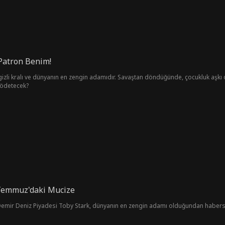
 Patron Benim!
gizli kralı ve dünyanın en zengin adamıdır. Savaştan döndüğünde, çocukluk aşkı 
l ödetecek?
 Temmuz'daki Mucize
Demir Deniz Piyadesi Toby Stark, dünyanın en zengin adamı olduğundan habersiz 