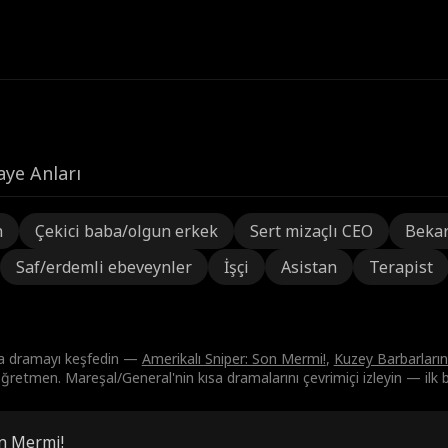
aye Anları
n
Çekici baba/olgun erkek
Sert mizaçlı CEO
Beka
Saf/erdemli ebeveynler
İşçi
Asistan
Terapist
sa dramayı keşfedin —
Amerikalı Sniper: Son Mermi!
,
Kuzey Barbarların
retmen. Mareşal/General'nin kısa dramalarını çevrimiçi izleyin — ilk b
on Mermi!