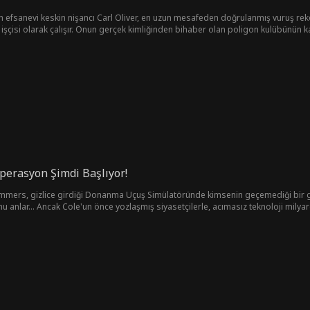
inen efsanevi keskin nişancı Carl Oliver, en uzun mesafeden doğrulanmış vuruş re
şçisi olarak çalışır. Onun gerçek kimliğinden bihaber olan poligon kulübünün kapt
a tehdidi altındadır. Jane'i, ev sahibini ve kızı Rebecca'yı korumak için Carl, ef
 çeker.
perasyon Şimdi Başlıyor!
Summers, gizlice girdiği Donanma Uçuş Simülatöründe kimsenin geçemediği bir
anlar... Ancak Cole'un önce yozlaşmış siyasetçilerle, acımasız teknoloji milyarde