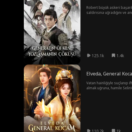
Robert büyük askeri başarı
saldırısına uğradığını ve an
gizli anlaşmayı ve yaralı as
yozlaşmış yetkilileri idam ed
125.1k
1.4k
Elveda, General Koc
Vatan hainliğiyle suçlanıp i
almak uğruna, hamile Selin’
oynar; trajediden tam bir ay
kanıtlayacak, hem de Göktan
110.2k
1k