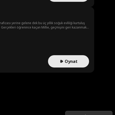
afızası yerine gelene dek bu üç yıllık soğuk evliliği kurtuluş
ndır. Gerçekleri öğrenince kaçan Millie, geçmişini geri kazanmak
Oynat