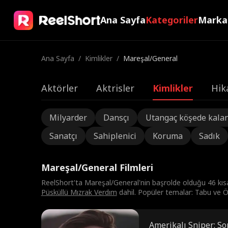
Ana Sayfa
Kategoriler
Marka
Ana Sayfa
/
Kimlikler
/
Mareşal/General
Aktörler
Aktrisler
Kimlikler
Hik
Milyarder
Dansçı
Utangaç köşede kala
Sanatçı
Sahiplenici
Koruma
Sadık
Mareşal/General Filmleri
ReelShort'ta Mareşal/General'nin başrolde olduğu 46 kı
Püsküllü Mızrak Verdım
dahil. Popüler temalar: Tabu ve Öğ
Amerikalı Sniper: S