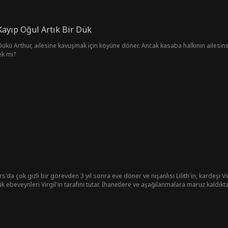
Kayıp Oğul Artık Bir Dük
kü Arthur, ailesine kavuşmak için köyüne döner. Ancak kasaba halkının ailesine ezi
ek mi?
da çok gizli bir görevden 3 yıl sonra eve döner ve nişanlısı Lilith'in, kardeşi Vir
k ebeveynleri Virgil'in tarafını tutar. İhanetlere ve aşağılanmalara maruz kaldıkt