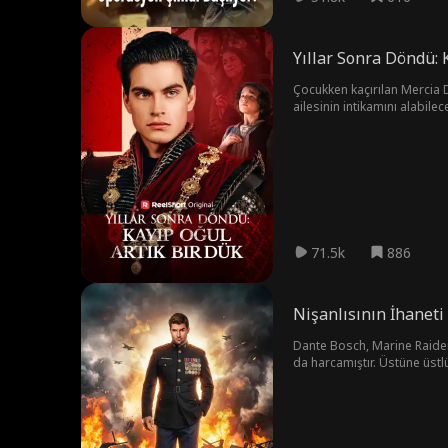
Yıllar Sonra Döndü: 
Çocukken kaçırılan Mercia Dü
ailesinin intikamını alabilec
71.5k
886
Nişanlısının İhaneti
Dante Bosch, Marine Raiders'
da harcamıştır. Üstüne üstlü