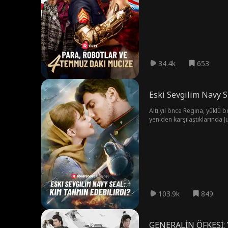
34.4k
653
Eski Sevgilim Navy S
Altı yıl önce Regina, yüklü 
yeniden karşılaştıklarında J
belirsizliklerle doludur. A
103.9k
849