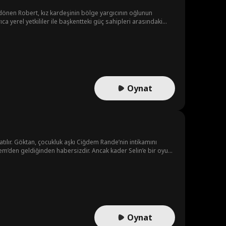
dönen Robert, kız kardeşinin bölge yargıcının oğlunun
ca yerel yetkililer ile başkentteki güç sahipleri arasındaki
çenin kardeşinin acımasız saldırılarıyla yüzleşir. Sonunda
Oynat
 atılır. Göktan, çocukluk aşkı Ciğdem Rande’nin intikamını
em’den geldiğinden habersizdir. Ancak kader Selin’e bir oyun
i vardır. Bu kez hem İmparotoriçe’ye olan bağlılığını
Oynat