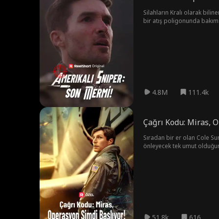
Silahların Kralı olarak bil
bir atış poligonunda bakım i
Poligon ise düşmanca devralm
kimliğiyle dikkatleri üzerine
4.8M
111.4k
Çağrı Kodu: Miras, O
Sıradan bir er olan Cole 
önleyecek tek umut olduğunu 
51.8k
616