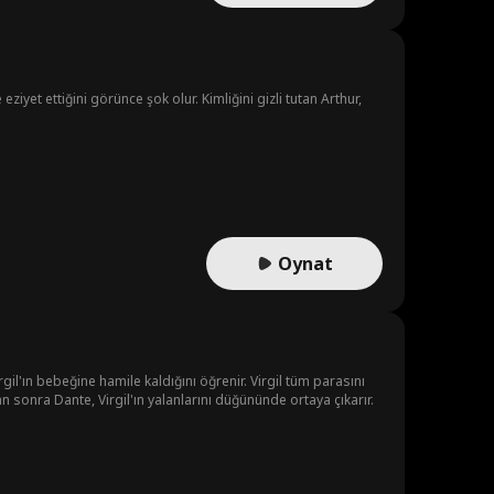
yet ettiğini görünce şok olur. Kimliğini gizli tutan Arthur,
Oynat
gil'ın bebeğine hamile kaldığını öğrenir. Virgil tüm parasını
an sonra Dante, Virgil'ın yalanlarını düğününde ortaya çıkarır.