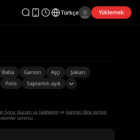
Yüklemek
Türkçe
r Baba
Garson
Aşçı
Şakacı
Polis
Saplantılı aşık
ın Sonu: Gücüm ve Gelinlerim
ve
Karımın Eline Kırmızı
ölümler ücretsiz.