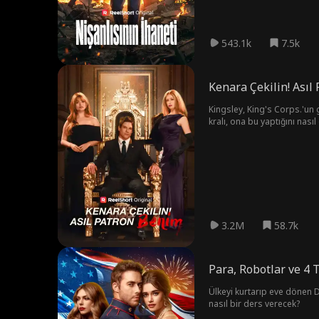
543.1k
7.5k
Kenara Çekilin! Asıl
Kingsley, King's Corps.'un 
kralı, ona bu yaptığını nası
3.2M
58.7k
Para, Robotlar ve 4
Ülkeyi kurtarıp eve dönen 
nasıl bir ders verecek?