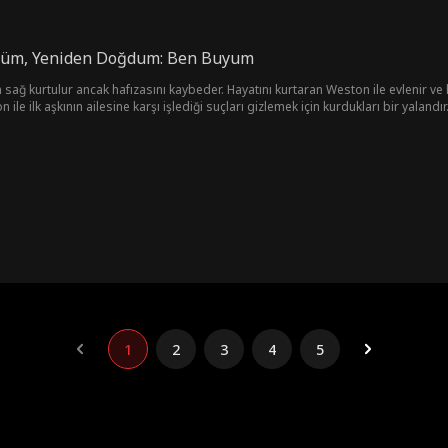
rdüm, Yeniden Doğdum: Ben Buyum
an sağ kurtulur ancak hafızasını kaybeder. Hayatını kurtaran Weston ile evlenir ve h
n ile ilk aşkının ailesine karşı işlediği suçları gizlemek için kurdukları bir yala
rdır ona âşık olan güçlü komutan Julian ile güçlerini birleştirir.
1
2
3
4
5