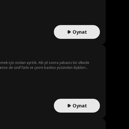
Oynat
mek için ondan ayrıldı. Altı yıl sonra yabancı bir ülkede
nse de sınıf farkı ve çevre baskısı yüzünden ilişkileri
Oynat