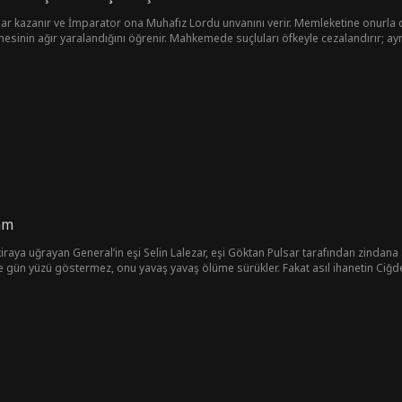
lar kazanır ve İmparator ona Muhafız Lordu unvanını verir. Memleketine onurla 
nesinin ağır yaralandığını öğrenir. Mahkemede suçluları öfkeyle cezalandırır; ayrı
kerlerin tazminatlarının çalındığını ortaya çıkarır. Davayı araştırırken İmparatori
erek şehit askerler ve aileleri için adaleti sağlar.
am
ftiraya uğrayan General’in eşi Selin Lalezar, eşi Göktan Pulsar tarafından zindana
e gün yüzü göstermez, onu yavaş yavaş ölüme sürükler. Fakat asıl ihanetin Ciğd
 öncesine geri döner. Artık ne ailesini ne de vatanını korumasız bırakmaya niyet
 ve Ciğdem’e yaptıklarının bedelini kanla ödetecektir!