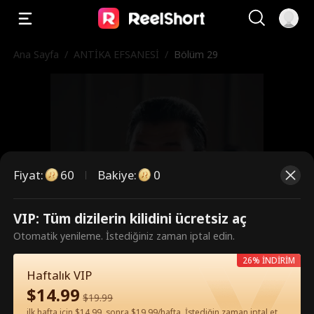
Ana Sayfa
/
ANTİKA EFSANESİ
/
Bölüm 29
Fiyat
:
60
Bakiye
:
0
VIP: Tüm dizilerin kilidini ücretsiz aç
Bunlar ücretli bölümler. İzlemek
Otomatik yenileme. İstediğiniz zaman iptal edin.
için kilidi açın.
26% İNDİRİM
Haftalık VIP
$
14.99
$
19.99
60
Şimdi Kilidi Aç
ilk hafta için $14.99, sonra $19.99/hafta. İstediğin zaman iptal et.