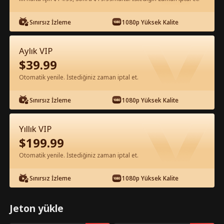
Sınırsız İzleme
1080p Yüksek Kalite
Uygulamada Ücretsiz İzle
Aylık VIP
$
39.99
Otomatik yenile. İstediğiniz zaman iptal et.
Sınırsız İzleme
1080p Yüksek Kalite
Bölüm 29 - ANTİKA EFSANESİ Tam
Yıllık VIP
Film
$
199.99
Otomatik yenile. İstediğiniz zaman iptal et.
1-50
51-100
Tüm Bölümler
Sınırsız İzleme
1080p Yüksek Kalite
29
30
31
32
33
3
Jeton yükle