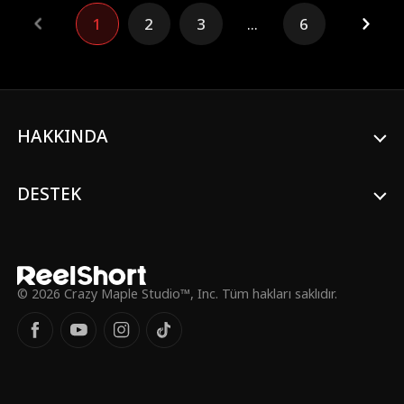
almasıyla o pasif nişanlı, bir anda korkusuz
1
2
3
...
6
bir adama dönüşür.
HAKKINDA
DESTEK
© 2026 Crazy Maple Studio™, Inc. Tüm hakları saklıdır.