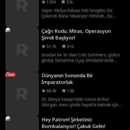
1.9M
35k
Süper Mafya Babası Eski Sevgilim Diz
Çökerek Bana Yalvarıyor filminde, Eşi
tarafından ihanete uğrayıp mali olarak
mahvolduktan sonra Cain Hunter,
Çağrı Kodu: Miras, Operasyon
paramparça bir adam hâline gelir. Tüm
Şimdi Başlıyor!
umutlar tükendiğinde, gizemli Don
Ludwig'in karşısına çıkarılır. Don Ludwig,
51.7k
616
ona bir teklif sunar. Sınavlarını geçerse,
Bourne Sendikasının yeni mafya babası
Sıradan bir er olan Cole Summers, gizlice
olacaktır.
girdiği Donanma Uçuş Simülatöründe
kimsenin geçemediği bir görevi
tamamlayınca Donanma onun 3. Dünya
Dünyanın Sonunda Bir
Yeni
Savaşı'nı önleyecek tek umut olduğunu
İmparatorluk
anlar... Ancak Cole'un önce yozlaşmış
siyasetçilerle, acımasız teknoloji
88.4k
1.8k
milyarderleriyle ve ailesinin lekeli geçmişiyle
yüzleşmesi gerekir.
III. Dünya Savaşı'ndan sonra Arthur
Morgan, kaos içinde hayatta kalmak için
hurda toplayarak geçinir, eski lise sınıf
arkadaşları tarafından zorbalığa uğrar ve
Hey Patron! Şirketiniz
soyulur—ta ki tesadüfen uzaylı teknolojisini
Bombalanıyor! Çabuk Gelin!
keşfedene kadar. Üç kadını kurtarır, onlar