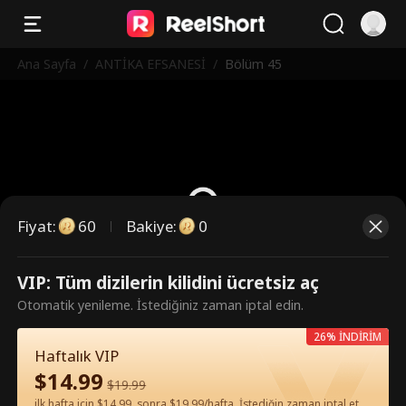
Ana Sayfa
/
ANTİKA EFSANESİ
/
Bölüm 45
Fiyat
:
60
Bakiye
:
0
VIP: Tüm dizilerin kilidini ücretsiz aç
Bunlar ücretli bölümler. İzlemek
Otomatik yenileme. İstediğiniz zaman iptal edin.
için kilidi açın.
26% İNDİRİM
Haftalık VIP
$
14.99
60
Şimdi Kilidi Aç
$
19.99
ilk hafta için $14.99, sonra $19.99/hafta. İstediğin zaman iptal et.