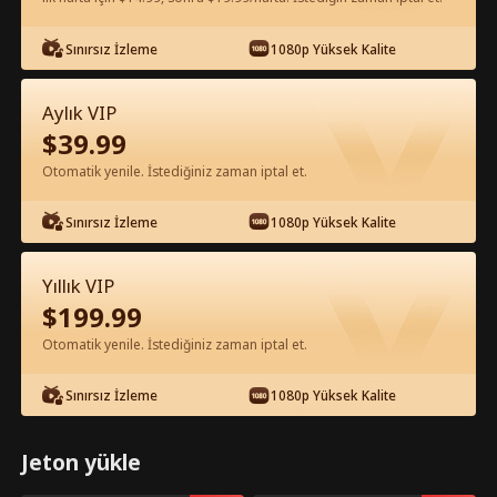
Uygulamada Ücretsiz İzle
Sınırsız İzleme
1080p Yüksek Kalite
Aylık VIP
$
39.99
Otomatik yenile. İstediğiniz zaman iptal et.
Sınırsız İzleme
1080p Yüksek Kalite
Bölüm 45 - ANTİKA EFSANESİ Tam
Yıllık VIP
Film
$
199.99
Otomatik yenile. İstediğiniz zaman iptal et.
1-50
51-100
Tüm Bölümler
Sınırsız İzleme
1080p Yüksek Kalite
45
46
47
48
49
5
Jeton yükle