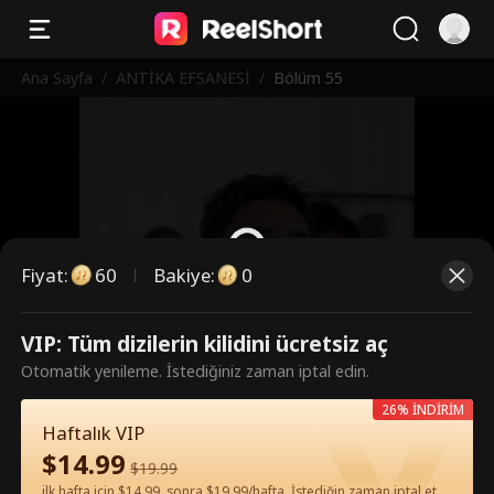
Ana Sayfa
/
ANTİKA EFSANESİ
/
Bölüm 55
Fiyat
:
60
Bakiye
:
0
VIP: Tüm dizilerin kilidini ücretsiz aç
Bunlar ücretli bölümler. İzlemek
Otomatik yenileme. İstediğiniz zaman iptal edin.
için kilidi açın.
26% İNDİRİM
Haftalık VIP
$
14.99
60
Şimdi Kilidi Aç
$
19.99
ilk hafta için $14.99, sonra $19.99/hafta. İstediğin zaman iptal et.