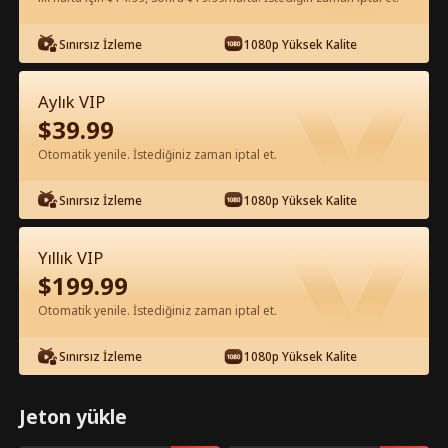
Uygulamada Ücretsiz İzle
Sınırsız İzleme
1080p Yüksek Kalite
Aylık VIP
$
39.99
Otomatik yenile. İstediğiniz zaman iptal et.
Sınırsız İzleme
1080p Yüksek Kalite
Bölüm 55 - ANTİKA EFSANESİ Tam
Yıllık VIP
Film
$
199.99
Otomatik yenile. İstediğiniz zaman iptal et.
1-50
51-100
Tüm Bölümler
Sınırsız İzleme
1080p Yüksek Kalite
55
56
57
58
59
6
Jeton yükle