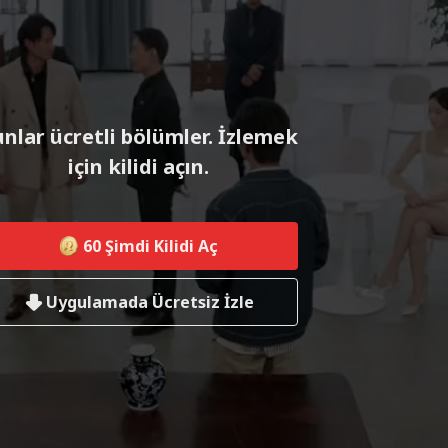
nlar ücretli bölümler. İzlemek
için kilidi açın.
60
Şimdi Kilidi Aç
Uygulamada Ücretsiz İzle