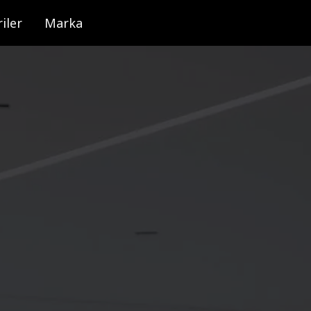
iler
Marka