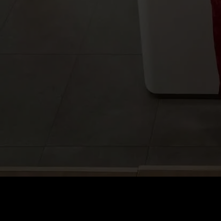
Fiyat
:
60
Bakiye
:
0