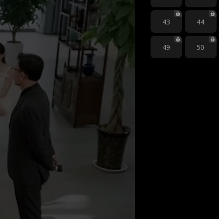
43
44
49
50