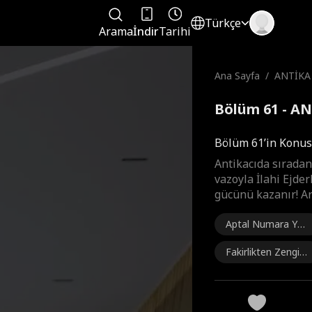
Türkçe
Arama
İndir
Tarihi
Ana Sayfa
/
ANTİKA
Bölüm 61 - A
Bölüm 61’in Konu
Antikacıda sıradan
vazoyla İlahi Ejder
gücünü kazanır! Ar
Aptal Numara Yap
mak
Fakirlikten Zenginli
ğe