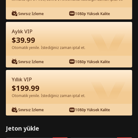
Sınırsız İzleme
1080p Yüksek Kalite
Uygulamada Ücretsiz İzle
Aylık VIP
$
39.99
Otomatik yenile. İstediğiniz zaman iptal et.
Sınırsız İzleme
1080p Yüksek Kalite
Bölüm 97 - KONTEYNER KRALI VE AŞK
Yıllık VIP
Tam Film
$
199.99
Otomatik yenile. İstediğiniz zaman iptal et.
1-50
51-100
101-117
Tüm Bölümler
Sınırsız İzleme
1080p Yüksek Kalite
95
96
97
98
99
100
Jeton yükle