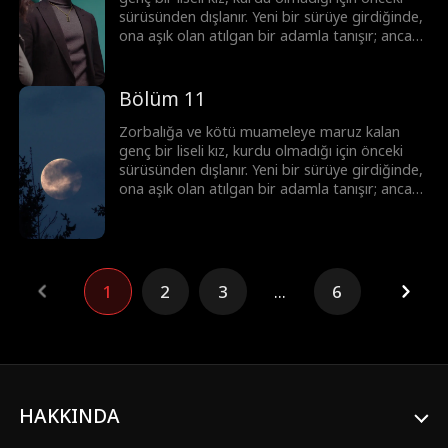
sürüsünden dışlanır. Yeni bir sürüye girdiğinde,
ona aşık olan atılgan bir adamla tanışır; ancak
bu adam onun üstün Alfa'sı ve onun ölmesini
isteyen tek adamın yeğenidir.
Bölüm 11
Zorbalığa ve kötü muameleye maruz kalan
genç bir liseli kız, kurdu olmadığı için önceki
sürüsünden dışlanır. Yeni bir sürüye girdiğinde,
ona aşık olan atılgan bir adamla tanışır; ancak
bu adam onun üstün Alfa'sı ve onun ölmesini
isteyen tek adamın yeğenidir.
1
2
3
...
6
HAKKINDA