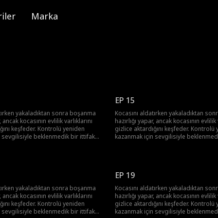
iler
Marka
EP 15
tırken yakaladıktan sonra boşanma
Kocasını aldatırken yakaladıktan so
, ancak kocasının evlilik varlıklarını
hazırlığı yapar, ancak kocasının evlilik 
ığını keşfeder. Kontrolü yeniden
gizlice aktardığını keşfeder. Kontrolü
sevgilisiyle beklenmedik bir ittifak
kazanmak için sevgilisiyle beklenmedik
e, onun gerçek yüzünü ortaya çıkarır,
kurar. Birlikte, onun gerçek yüzünü ort
veder ve çalınan serveti geri alırlar.
kariyerini mahveder ve çalınan serveti 
EP 19
tırken yakaladıktan sonra boşanma
Kocasını aldatırken yakaladıktan so
, ancak kocasının evlilik varlıklarını
hazırlığı yapar, ancak kocasının evlilik 
ığını keşfeder. Kontrolü yeniden
gizlice aktardığını keşfeder. Kontrolü
sevgilisiyle beklenmedik bir ittifak
kazanmak için sevgilisiyle beklenmedik