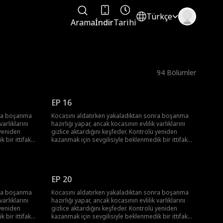
Türkçe
Arama
İndir
Tarihi
94
Bölümler
EP 16
nra boşanma
Kocasını aldatırken yakaladıktan sonra boşanma
varlıklarını
hazırlığı yapar, ancak kocasının evlilik varlıklarını
 yeniden
gizlice aktardığını keşfeder. Kontrolü yeniden
 bir ittifak
kazanmak için sevgilisiyle beklenmedik bir ittifak
aya çıkarır,
kurar. Birlikte, onun gerçek yüzünü ortaya çıkarır,
geri alırlar.
kariyerini mahveder ve çalınan serveti geri alırlar.
EP 20
nra boşanma
Kocasını aldatırken yakaladıktan sonra boşanma
varlıklarını
hazırlığı yapar, ancak kocasının evlilik varlıklarını
 yeniden
gizlice aktardığını keşfeder. Kontrolü yeniden
 bir ittifak
kazanmak için sevgilisiyle beklenmedik bir ittifak