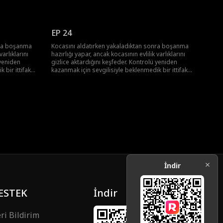
aya çıkarır,
kurar. Birlikte, onun gerçek yüzünü ortaya çıkarır,
geri alırlar.
kariyerini mahveder ve çalınan serveti geri alırlar.
EP 24
nra boşanma
Kocasını aldatırken yakaladıktan sonra boşanma
varlıklarını
hazırlığı yapar, ancak kocasının evlilik varlıklarını
 yeniden
gizlice aktardığını keşfeder. Kontrolü yeniden
 bir ittifak
kazanmak için sevgilisiyle beklenmedik bir ittifak
aya çıkarır,
kurar. Birlikte, onun gerçek yüzünü ortaya çıkarır,
geri alırlar.
kariyerini mahveder ve çalınan serveti geri alırlar.
İndir
ESTEK
İndir
ri Bildirim