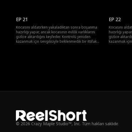
kurar. Birlikte, onun gerçek yüzünü ortaya çıkarır,
kurar. Birlikt
kariyerini mahveder ve çalınan serveti geri alırlar.
kariyerini mah
EP 21
EP 22
Kocasını aldatırken yakaladıktan sonra boşanma
Kocasını alda
hazırlığı yapar, ancak kocasının evlilik varlıklarını
hazırlığı yapar
gizlice aktardığını keşfeder. Kontrolü yeniden
gizlice aktard
kazanmak için sevgilisiyle beklenmedik bir ittifak
kazanmak için 
kurar. Birlikte, onun gerçek yüzünü ortaya çıkarır,
kurar. Birlikt
kariyerini mahveder ve çalınan serveti geri alırlar.
kariyerini mah
© 2026 Crazy Maple Studio™, Inc. Tüm hakları saklıdır.