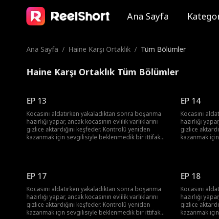
Ana Sayfa
Kategor
Ana Sayfa
/
Haine Karşı Ortaklık
/
Tüm Bölümler
Haine Karşı Ortaklık Tüm Bölümler
EP 13
EP 14
Kocasını aldatırken yakaladıktan sonra boşanma
Kocasını alda
hazırlığı yapar, ancak kocasının evlilik varlıklarını
hazırlığı yapar
gizlice aktardığını keşfeder. Kontrolü yeniden
gizlice aktard
kazanmak için sevgilisiyle beklenmedik bir ittifak
kazanmak için 
kurar. Birlikte, onun gerçek yüzünü ortaya çıkarır,
kurar. Birlikt
kariyerini mahveder ve çalınan serveti geri alırlar.
kariyerini mah
EP 17
EP 18
Kocasını aldatırken yakaladıktan sonra boşanma
Kocasını alda
hazırlığı yapar, ancak kocasının evlilik varlıklarını
hazırlığı yapar
gizlice aktardığını keşfeder. Kontrolü yeniden
gizlice aktard
kazanmak için sevgilisiyle beklenmedik bir ittifak
kazanmak için 