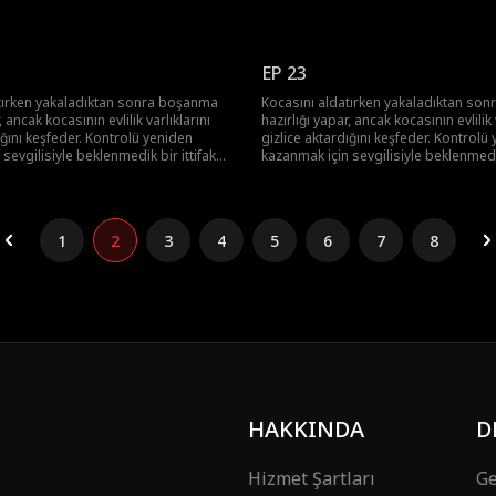
e, onun gerçek yüzünü ortaya çıkarır,
kurar. Birlikte, onun gerçek yüzünü ort
veder ve çalınan serveti geri alırlar.
kariyerini mahveder ve çalınan serveti 
EP 23
tırken yakaladıktan sonra boşanma
Kocasını aldatırken yakaladıktan so
, ancak kocasının evlilik varlıklarını
hazırlığı yapar, ancak kocasının evlilik 
ığını keşfeder. Kontrolü yeniden
gizlice aktardığını keşfeder. Kontrolü
sevgilisiyle beklenmedik bir ittifak
kazanmak için sevgilisiyle beklenmedik
e, onun gerçek yüzünü ortaya çıkarır,
kurar. Birlikte, onun gerçek yüzünü ort
veder ve çalınan serveti geri alırlar.
kariyerini mahveder ve çalınan serveti 
1
2
3
4
5
6
7
8
HAKKINDA
D
Hizmet Şartları
Ge