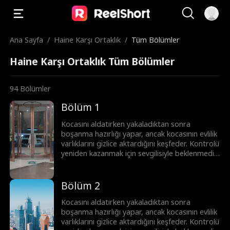
Ana Sayfa
/
Haine Karşı Ortaklık
/
Tüm Bölümler
Haine Karşı Ortaklık Tüm Bölümler
94
Bölümler
Bölüm 1
Kocasını aldatırken yakaladıktan sonra
boşanma hazırlığı yapar, ancak kocasının evlilik
varlıklarını gizlice aktardığını keşfeder. Kontrolü
yeniden kazanmak için sevgilisiyle beklenmedik
bir ittifak kurar. Birlikte, onun gerçek yüzünü
ortaya çıkarır, kariyerini mahveder ve çalınan
serveti geri alırlar.
Bölüm 2
Kocasını aldatırken yakaladıktan sonra
boşanma hazırlığı yapar, ancak kocasının evlilik
varlıklarını gizlice aktardığını keşfeder. Kontrolü