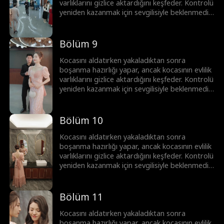
varlıklarını gizlice aktardığını keşfeder. Kontrolü
yeniden kazanmak için sevgilisiyle beklenmedik
bir ittifak kurar. Birlikte, onun gerçek yüzünü
ortaya çıkarır, kariyerini mahveder ve çalınan
serveti geri alırlar.
Bölüm 9
Kocasını aldatırken yakaladıktan sonra
boşanma hazırlığı yapar, ancak kocasının evlilik
varlıklarını gizlice aktardığını keşfeder. Kontrolü
yeniden kazanmak için sevgilisiyle beklenmedik
bir ittifak kurar. Birlikte, onun gerçek yüzünü
ortaya çıkarır, kariyerini mahveder ve çalınan
serveti geri alırlar.
Bölüm 10
Kocasını aldatırken yakaladıktan sonra
boşanma hazırlığı yapar, ancak kocasının evlilik
varlıklarını gizlice aktardığını keşfeder. Kontrolü
yeniden kazanmak için sevgilisiyle beklenmedik
bir ittifak kurar. Birlikte, onun gerçek yüzünü
ortaya çıkarır, kariyerini mahveder ve çalınan
serveti geri alırlar.
Bölüm 11
Kocasını aldatırken yakaladıktan sonra
boşanma hazırlığı yapar, ancak kocasının evlilik