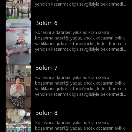
yeniden kazanmak için sevgilisiyle beklenmedik
bir ittifak kurar. Birlikte, onun gerçek yüzünü
ortaya çıkarır, kariyerini mahveder ve çalınan
serveti geri alırlar.
Bölüm 6
Kocasını aldatırken yakaladıktan sonra
boşanma hazırlığı yapar, ancak kocasının evlilik
varlıklarını gizlice aktardığını keşfeder. Kontrolü
yeniden kazanmak için sevgilisiyle beklenmedik
bir ittifak kurar. Birlikte, onun gerçek yüzünü
ortaya çıkarır, kariyerini mahveder ve çalınan
serveti geri alırlar.
Bölüm 7
Kocasını aldatırken yakaladıktan sonra
boşanma hazırlığı yapar, ancak kocasının evlilik
varlıklarını gizlice aktardığını keşfeder. Kontrolü
yeniden kazanmak için sevgilisiyle beklenmedik
bir ittifak kurar. Birlikte, onun gerçek yüzünü
ortaya çıkarır, kariyerini mahveder ve çalınan
serveti geri alırlar.
Bölüm 8
Kocasını aldatırken yakaladıktan sonra
boşanma hazırlığı yapar, ancak kocasının evlilik