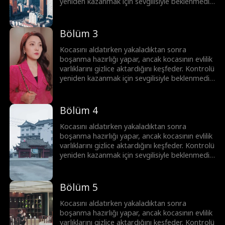
yeniden kazanmak için sevgilisiyle beklenmedik
bir ittifak kurar. Birlikte, onun gerçek yüzünü
ortaya çıkarır, kariyerini mahveder ve çalınan
serveti geri alırlar.
Bölüm 3
Kocasını aldatırken yakaladıktan sonra
boşanma hazırlığı yapar, ancak kocasının evlilik
varlıklarını gizlice aktardığını keşfeder. Kontrolü
yeniden kazanmak için sevgilisiyle beklenmedik
bir ittifak kurar. Birlikte, onun gerçek yüzünü
ortaya çıkarır, kariyerini mahveder ve çalınan
serveti geri alırlar.
Bölüm 4
Kocasını aldatırken yakaladıktan sonra
boşanma hazırlığı yapar, ancak kocasının evlilik
varlıklarını gizlice aktardığını keşfeder. Kontrolü
yeniden kazanmak için sevgilisiyle beklenmedik
bir ittifak kurar. Birlikte, onun gerçek yüzünü
ortaya çıkarır, kariyerini mahveder ve çalınan
serveti geri alırlar.
Bölüm 5
Kocasını aldatırken yakaladıktan sonra
boşanma hazırlığı yapar, ancak kocasının evlilik
varlıklarını gizlice aktardığını keşfeder. Kontrolü