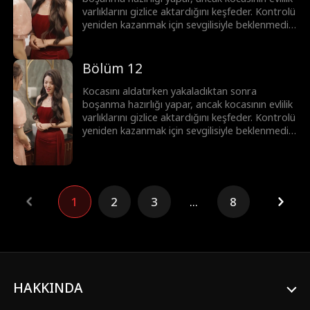
varlıklarını gizlice aktardığını keşfeder. Kontrolü
yeniden kazanmak için sevgilisiyle beklenmedik
bir ittifak kurar. Birlikte, onun gerçek yüzünü
ortaya çıkarır, kariyerini mahveder ve çalınan
serveti geri alırlar.
Bölüm 12
Kocasını aldatırken yakaladıktan sonra
boşanma hazırlığı yapar, ancak kocasının evlilik
varlıklarını gizlice aktardığını keşfeder. Kontrolü
yeniden kazanmak için sevgilisiyle beklenmedik
bir ittifak kurar. Birlikte, onun gerçek yüzünü
ortaya çıkarır, kariyerini mahveder ve çalınan
serveti geri alırlar.
1
2
3
...
8
HAKKINDA