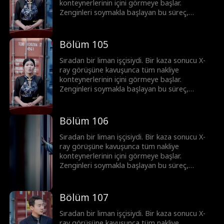
konteynerlerinin içini görmeye başlar.
Zenginleri soymakla başlayan bu süreç,
korsanlar ve mafyayla girilen topyekûn bir
savaşa dönüşür. Ortaya çıkardığı her sırla
imparatorluğunu adım adım inşa ediyor. Bu
Bölüm 105
sadece şans değil; üstün görüş yeteneği ve
cesaretle yazılmış, sıfırdan zirveye uzanan bir
Sıradan bir liman işçisiydi. Bir kaza sonucu X-
başarı öyküsü.
ray görüşüne kavuşunca tüm nakliye
konteynerlerinin içini görmeye başlar.
Zenginleri soymakla başlayan bu süreç,
korsanlar ve mafyayla girilen topyekûn bir
savaşa dönüşür. Ortaya çıkardığı her sırla
imparatorluğunu adım adım inşa ediyor. Bu
Bölüm 106
sadece şans değil; üstün görüş yeteneği ve
cesaretle yazılmış, sıfırdan zirveye uzanan bir
Sıradan bir liman işçisiydi. Bir kaza sonucu X-
başarı öyküsü.
ray görüşüne kavuşunca tüm nakliye
konteynerlerinin içini görmeye başlar.
Zenginleri soymakla başlayan bu süreç,
korsanlar ve mafyayla girilen topyekûn bir
savaşa dönüşür. Ortaya çıkardığı her sırla
imparatorluğunu adım adım inşa ediyor. Bu
Bölüm 107
sadece şans değil; üstün görüş yeteneği ve
cesaretle yazılmış, sıfırdan zirveye uzanan bir
Sıradan bir liman işçisiydi. Bir kaza sonucu X-
başarı öyküsü.
ray görüşüne kavuşunca tüm nakliye