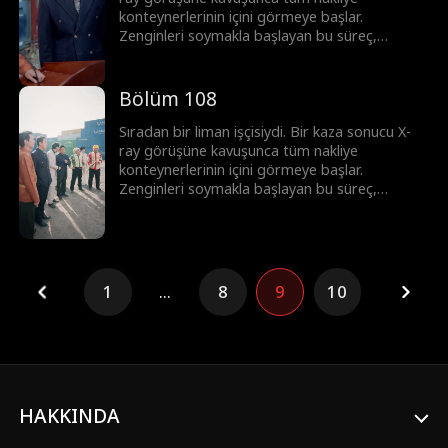
konteynerlerinin içini görmeye başlar.
Zenginleri soymakla başlayan bu süreç,
korsanlar ve mafyayla girilen topyekûn bir
savaşa dönüşür. Ortaya çıkardığı her sırla
imparatorluğunu adım adım inşa ediyor. Bu
Bölüm 108
sadece şans değil; üstün görüş yeteneği ve
cesaretle yazılmış, sıfırdan zirveye uzanan bir
Sıradan bir liman işçisiydi. Bir kaza sonucu X-
başarı öyküsü.
ray görüşüne kavuşunca tüm nakliye
konteynerlerinin içini görmeye başlar.
Zenginleri soymakla başlayan bu süreç,
korsanlar ve mafyayla girilen topyekûn bir
savaşa dönüşür. Ortaya çıkardığı her sırla
imparatorluğunu adım adım inşa ediyor. Bu
sadece şans değil; üstün görüş yeteneği ve
cesaretle yazılmış, sıfırdan zirveye uzanan bir
1
...
8
9
10
başarı öyküsü.
HAKKINDA