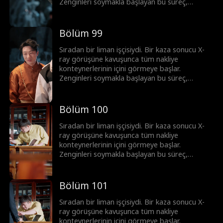
Zenginleri soymakla başlayan bu süreç,
korsanlar ve mafyayla girilen topyekûn bir
savaşa dönüşür. Ortaya çıkardığı her sırla
imparatorluğunu adım adım inşa ediyor. Bu
Bölüm 99
sadece şans değil; üstün görüş yeteneği ve
cesaretle yazılmış, sıfırdan zirveye uzanan bir
Sıradan bir liman işçisiydi. Bir kaza sonucu X-
başarı öyküsü.
ray görüşüne kavuşunca tüm nakliye
konteynerlerinin içini görmeye başlar.
Zenginleri soymakla başlayan bu süreç,
korsanlar ve mafyayla girilen topyekûn bir
savaşa dönüşür. Ortaya çıkardığı her sırla
imparatorluğunu adım adım inşa ediyor. Bu
Bölüm 100
sadece şans değil; üstün görüş yeteneği ve
cesaretle yazılmış, sıfırdan zirveye uzanan bir
Sıradan bir liman işçisiydi. Bir kaza sonucu X-
başarı öyküsü.
ray görüşüne kavuşunca tüm nakliye
konteynerlerinin içini görmeye başlar.
Zenginleri soymakla başlayan bu süreç,
korsanlar ve mafyayla girilen topyekûn bir
savaşa dönüşür. Ortaya çıkardığı her sırla
imparatorluğunu adım adım inşa ediyor. Bu
Bölüm 101
sadece şans değil; üstün görüş yeteneği ve
cesaretle yazılmış, sıfırdan zirveye uzanan bir
Sıradan bir liman işçisiydi. Bir kaza sonucu X-
başarı öyküsü.
ray görüşüne kavuşunca tüm nakliye
konteynerlerinin içini görmeye başlar.