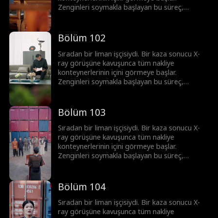
Zenginleri soymakla başlayan bu süreç,
korsanlar ve mafyayla girilen topyekûn bir
savaşa dönüşür. Ortaya çıkardığı her sırla
imparatorluğunu adım adım inşa ediyor. Bu
Bölüm 102
sadece şans değil; üstün görüş yeteneği ve
cesaretle yazılmış, sıfırdan zirveye uzanan bir
Sıradan bir liman işçisiydi. Bir kaza sonucu X-
başarı öyküsü.
ray görüşüne kavuşunca tüm nakliye
konteynerlerinin içini görmeye başlar.
Zenginleri soymakla başlayan bu süreç,
korsanlar ve mafyayla girilen topyekûn bir
savaşa dönüşür. Ortaya çıkardığı her sırla
imparatorluğunu adım adım inşa ediyor. Bu
Bölüm 103
sadece şans değil; üstün görüş yeteneği ve
cesaretle yazılmış, sıfırdan zirveye uzanan bir
Sıradan bir liman işçisiydi. Bir kaza sonucu X-
başarı öyküsü.
ray görüşüne kavuşunca tüm nakliye
konteynerlerinin içini görmeye başlar.
Zenginleri soymakla başlayan bu süreç,
korsanlar ve mafyayla girilen topyekûn bir
savaşa dönüşür. Ortaya çıkardığı her sırla
imparatorluğunu adım adım inşa ediyor. Bu
Bölüm 104
sadece şans değil; üstün görüş yeteneği ve
cesaretle yazılmış, sıfırdan zirveye uzanan bir
Sıradan bir liman işçisiydi. Bir kaza sonucu X-
başarı öyküsü.
ray görüşüne kavuşunca tüm nakliye