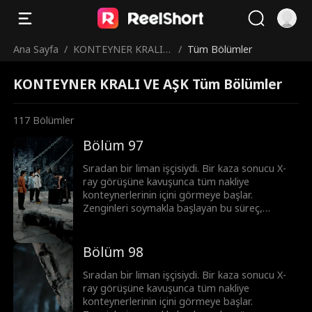
Ana Sayfa
/
KONTEYNER KRALI V
/
Tüm Bölümler
E AŞK
KONTEYNER KRALI VE AŞK Tüm Bölümler
117
Bölümler
Bölüm 97
Sıradan bir liman işçisiydi. Bir kaza sonucu X-
ray görüşüne kavuşunca tüm nakliye
konteynerlerinin içini görmeye başlar.
Zenginleri soymakla başlayan bu süreç,
korsanlar ve mafyayla girilen topyekûn bir
savaşa dönüşür. Ortaya çıkardığı her sırla
imparatorluğunu adım adım inşa ediyor. Bu
Bölüm 98
sadece şans değil; üstün görüş yeteneği ve
cesaretle yazılmış, sıfırdan zirveye uzanan bir
Sıradan bir liman işçisiydi. Bir kaza sonucu X-
başarı öyküsü.
ray görüşüne kavuşunca tüm nakliye
konteynerlerinin içini görmeye başlar.