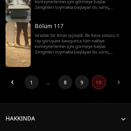
konteynerlerinin içini görmeye başlar.
Zenginleri soymakla başlayan bu süreç,
korsanlar ve mafyayla girilen topyekûn bir
savaşa dönüşür. Ortaya çıkardığı her sırla
imparatorluğunu adım adım inşa ediyor. Bu
Bölüm 117
sadece şans değil; üstün görüş yeteneği ve
cesaretle yazılmış, sıfırdan zirveye uzanan bir
Sıradan bir liman işçisiydi. Bir kaza sonucu X-
başarı öyküsü.
ray görüşüne kavuşunca tüm nakliye
konteynerlerinin içini görmeye başlar.
Zenginleri soymakla başlayan bu süreç,
korsanlar ve mafyayla girilen topyekûn bir
savaşa dönüşür. Ortaya çıkardığı her sırla
imparatorluğunu adım adım inşa ediyor. Bu
sadece şans değil; üstün görüş yeteneği ve
cesaretle yazılmış, sıfırdan zirveye uzanan bir
1
...
8
9
10
başarı öyküsü.
HAKKINDA