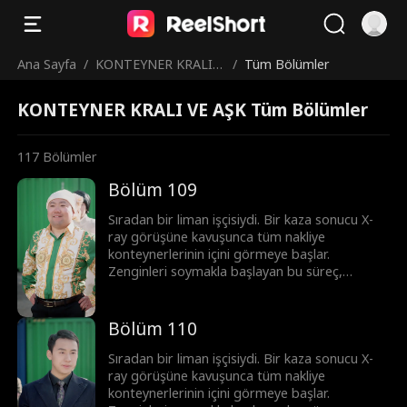
Ana Sayfa
/
KONTEYNER KRALI V
/
Tüm Bölümler
E AŞK
KONTEYNER KRALI VE AŞK Tüm Bölümler
117
Bölümler
Bölüm 109
Sıradan bir liman işçisiydi. Bir kaza sonucu X-
ray görüşüne kavuşunca tüm nakliye
konteynerlerinin içini görmeye başlar.
Zenginleri soymakla başlayan bu süreç,
korsanlar ve mafyayla girilen topyekûn bir
savaşa dönüşür. Ortaya çıkardığı her sırla
imparatorluğunu adım adım inşa ediyor. Bu
Bölüm 110
sadece şans değil; üstün görüş yeteneği ve
cesaretle yazılmış, sıfırdan zirveye uzanan bir
Sıradan bir liman işçisiydi. Bir kaza sonucu X-
başarı öyküsü.
ray görüşüne kavuşunca tüm nakliye
konteynerlerinin içini görmeye başlar.