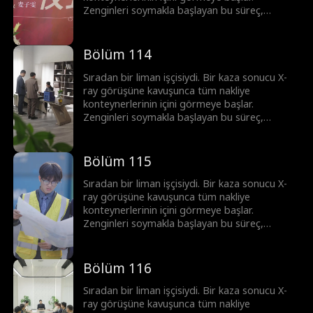
Zenginleri soymakla başlayan bu süreç,
korsanlar ve mafyayla girilen topyekûn bir
savaşa dönüşür. Ortaya çıkardığı her sırla
imparatorluğunu adım adım inşa ediyor. Bu
Bölüm 114
sadece şans değil; üstün görüş yeteneği ve
cesaretle yazılmış, sıfırdan zirveye uzanan bir
Sıradan bir liman işçisiydi. Bir kaza sonucu X-
başarı öyküsü.
ray görüşüne kavuşunca tüm nakliye
konteynerlerinin içini görmeye başlar.
Zenginleri soymakla başlayan bu süreç,
korsanlar ve mafyayla girilen topyekûn bir
savaşa dönüşür. Ortaya çıkardığı her sırla
imparatorluğunu adım adım inşa ediyor. Bu
Bölüm 115
sadece şans değil; üstün görüş yeteneği ve
cesaretle yazılmış, sıfırdan zirveye uzanan bir
Sıradan bir liman işçisiydi. Bir kaza sonucu X-
başarı öyküsü.
ray görüşüne kavuşunca tüm nakliye
konteynerlerinin içini görmeye başlar.
Zenginleri soymakla başlayan bu süreç,
korsanlar ve mafyayla girilen topyekûn bir
savaşa dönüşür. Ortaya çıkardığı her sırla
imparatorluğunu adım adım inşa ediyor. Bu
Bölüm 116
sadece şans değil; üstün görüş yeteneği ve
cesaretle yazılmış, sıfırdan zirveye uzanan bir
Sıradan bir liman işçisiydi. Bir kaza sonucu X-
başarı öyküsü.
ray görüşüne kavuşunca tüm nakliye