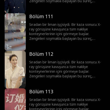
Zenginleri soymakla başlayan bu süreç,
korsanlar ve mafyayla girilen topyekûn bir
savaşa dönüşür. Ortaya çıkardığı her sırla
imparatorluğunu adım adım inşa ediyor. Bu
Bölüm 111
sadece şans değil; üstün görüş yeteneği ve
cesaretle yazılmış, sıfırdan zirveye uzanan bir
Sıradan bir liman işçisiydi. Bir kaza sonucu X-
başarı öyküsü.
ray görüşüne kavuşunca tüm nakliye
konteynerlerinin içini görmeye başlar.
Zenginleri soymakla başlayan bu süreç,
korsanlar ve mafyayla girilen topyekûn bir
savaşa dönüşür. Ortaya çıkardığı her sırla
imparatorluğunu adım adım inşa ediyor. Bu
Bölüm 112
sadece şans değil; üstün görüş yeteneği ve
cesaretle yazılmış, sıfırdan zirveye uzanan bir
Sıradan bir liman işçisiydi. Bir kaza sonucu X-
başarı öyküsü.
ray görüşüne kavuşunca tüm nakliye
konteynerlerinin içini görmeye başlar.
Zenginleri soymakla başlayan bu süreç,
korsanlar ve mafyayla girilen topyekûn bir
savaşa dönüşür. Ortaya çıkardığı her sırla
imparatorluğunu adım adım inşa ediyor. Bu
Bölüm 113
sadece şans değil; üstün görüş yeteneği ve
cesaretle yazılmış, sıfırdan zirveye uzanan bir
Sıradan bir liman işçisiydi. Bir kaza sonucu X-
başarı öyküsü.
ray görüşüne kavuşunca tüm nakliye
konteynerlerinin içini görmeye başlar.