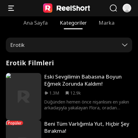
Ana Sayfa
Kategoriler
Marka
Erotik
Erotik Filmleri
Eski Sevgilimin Babasına Boyun
Eğmek Zorunda Kaldım!
1.3M
12.9k
Düğünden hemen önce nişanlısını en yakın
arkadaşıyla yakalayan Flora, oradan
uzaklaşır ve yakışıklı bir yabancıyla tek
gecelik çılgın bir ilişki yaşar. Ancak bu
Beni Tüm Varlığımla Yut, Hiçbir Şey
Popüler
adamın, eski nişanlısının babası
Bırakma!
olduğundan ve karanlık bir sır
sakladığından habersizdir. Flora bu ateşe