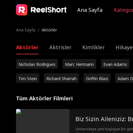
Ana Sayfa
Kategor
Ana Sayfa
/
Aktörler
Aktörler
Aktrisler
Kimlikler
Hikaye
Nicholas Rodrigues
Marc Hermann
Evan Adams
Tim Stein
Richard Sharrah
Griffin Blazi
Adam D
Tüm Aktörler Filmleri
Biz Sizin Aileniziz: 
Üniversiteye yeni başlayan bir genç