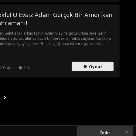
ekle! O Evsiz Adam Gerçek Bir Amerikan
ahramanı!
an, şehit silah arkadaşının küllerini evine götürürken yerel şerif
afından durdurulur ve evsiz bir serseri olmakla suçlanır. Karakola
ürülüp sorguya çekilen Ethan, aşağılanıp işkence görse de
adaşının küllerini korumak için her şeye katlanır. Ancak şerif sınırı
p küllere saygısızlık edince işler çığırından çıkar. Tam her şey daha
kötüye gidecekken, Ethan'ın ordudaki eski astı ve şimdiki FBI
ektörü ortaya çıkar! Ethan'ın gerçek bir Amerikan kahramanı
Oynat
293.4k
2.8k
uğu sonunda gün yüzüne çıkacak mı?
İndir