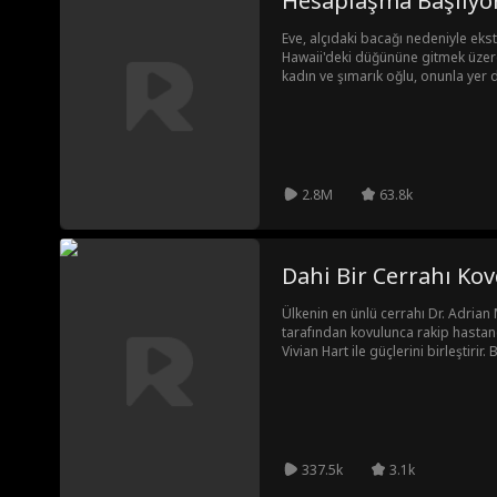
Hesaplaşma Başlıyo
Eve, alçıdaki bacağı nedeniyle eks
Hawaii'deki düğününe gitmek üzere
kadın ve şımarık oğlu, onunla yer d
Türbülans sırasında çocuk yere düş
dönmesini ister ve pilotlarla kavga
yapmak zorunda kalır.Yetmezmiş gib
ve Eve’i nişanlısının metresi olmakl
kız kardeşidir! Olaylar kontrolden 
hapse gönderilir.
2.8M
63.8k
Dahi Bir Cerrahı Ko
Ülkenin en ünlü cerrahı Dr. Adria
tarafından kovulunca rakip hastane
Vivian Hart ile güçlerini birleştirir
sürükler. Preston yanlış doktoru k
geçtir...
337.5k
3.1k