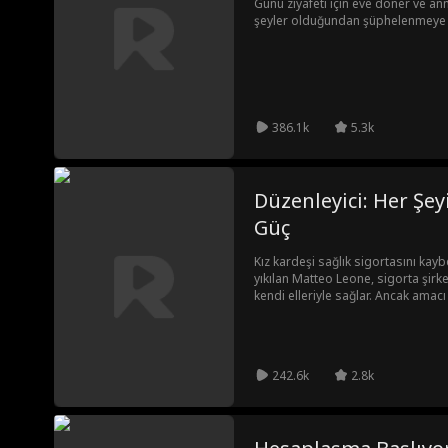
Günü ziyafeti için eve döner ve a
şeyler olduğundan şüphelenmeye 
386.1k
5.3k
Düzenleyici: Her Şey
Güç
Kız kardeşi sağlık sigortasını kayb
yıkılan Matteo Leone, sigorta şirk
kendi elleriyle sağlar. Ancak amacı
daha büyük bir hedefi vardır: En 
yozlaşmış sağlık sigortası şirketler
ardında ipuçları bırakarak polist
o acımasız CEO'ların susturabilecek
242.6k
2.8k
sürede kahramanına dönüşür.