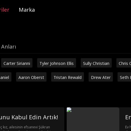
iler
Marka
 Anları
Carter Sirianni
Tyler Johnson Ellis
Sully Christian
Chris 
aniel
Aaron Oberst
Tristan Rewald
Drew Ater
Seth 
Bunu Kabul Edin Artık!
En
 kız, ailesinin efsanevi Şükran
Ev 