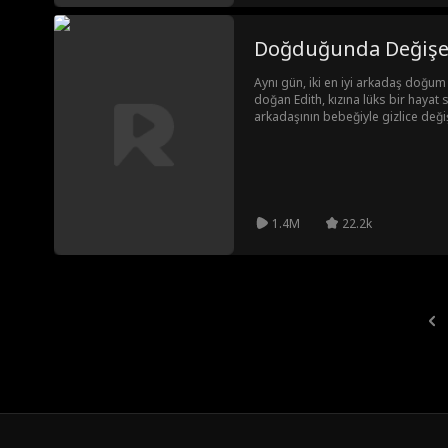
Doğduğunda Değişe
Aynı gün, iki en iyi arkadaş doğum
doğan Edith, kızına lüks bir haya
arkadaşının bebeğiyle gizlice değiş
CEO'nun her şeyi görmüş ve sessiz
olmasıdır. On sekiz yıl sonra, Edit
ulaşacakken, o şok edici gerçeği ke
kız aslında kendi öz kızıdır.
1.4M
22.2k