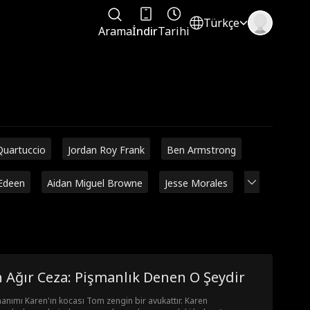
Türkçe
Arama
İndir
Tarihi
Quartuccio
Jordan Roy Frank
Ben Armstrong
Edeen
Aidan Miguel Browne
Jesse Morales
 Ağır Ceza: Pişmanlık Denen O Şeydir
hanımı Karen'ın kocası Tom zengin bir avukattır. Karen