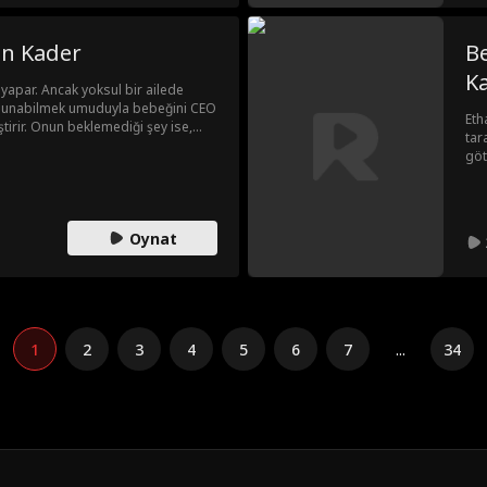
n Kader
B
K
 yapar. Ancak yoksul bir ailede
t sunabilmek umuduyla bebeğini CEO
Eth
tirir. Onun beklemediği şey ise,
tar
ce bebekleri tekrar değiştirmiş
göt
h'in planı neredeyse başarıya
ark
şfeder: Yıllardır kötü davrandığı
aşı
da 
Dir
Oynat
old
1
2
3
4
5
6
7
...
34