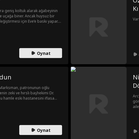
r
Öz
Kı
tra geniş koltuk alarak ağabeyinin
 uçağa biner. Ancak huysuz bir
Var
eğiştirmesi için Eve’e baskı yapar.
er, annesi panikler, uçağın geri
 eder. Sonunda uçak acil iniş
i, kadının kardeşi Clara da gelir
a suçlar. Oysa Eve, o nişanlının öz
çıkar, düğün iptal olur ve Clara
Oynat
vdun
Ni
D
n Marksman, patronunun oğlu
nin zeki ve hırslı başhekimi Dr.
Arc
. Bu hamle eski hastanesini iflasa
gör
ovduğunu anladığında ise artık çok
ail
Ali
nişa
Oynat