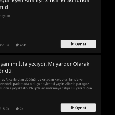
gürleşen Alfa Eşi: Zincirler Sonunda
rıldı
sayılan
Oynat
451.8k
4.5k
şanlım İtfaiyeciydi, Milyarder Olarak
öndü!
her, Alice ile olan düğününde ortadan kaybolur; bir itfaiye
evindeki patlamada öldüğü söylentisi yayılır. Alice'in paragöz
esi onu aşağılık talibi Philip'le evlendirmeye çalışır. Bu yeni düğünde
ce kocasını nihayet tekrar görür ancak o artık bir başkasıyla
nlıdır.
Oynat
215.2k
2k