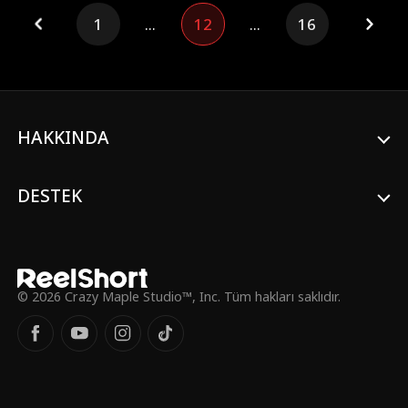
güçlü klan efendisi olduğunu fark eder.
1
...
12
...
16
Şimdi hem gücünü hem de geride bıraktığı
adamı geri kazanmalıdır.
HAKKINDA
DESTEK
© 2026 Crazy Maple Studio™, Inc. Tüm hakları saklıdır.