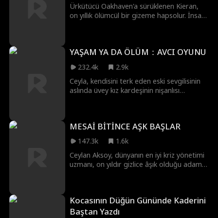
bekliyordur! Fakat o ağırbaşlı, ciddi,
Ürkütücü Oakhaven'a sürüklenen Kieran,
görünüşü son derece yakışıklı olan adam,
on yıllık ölümcül bir gizeme hapsolur. İnsan
nasıl olur da ölmek üzere olduğu söylenen
yiyen Tabut Tapınağı gibi dehşetlerle
felçli Veliaht Prens'e bu kadar benzer?
yüzleşirken, ilahi bir erdem sistemi
sayesinde hayatta kalır. Eşyaları kutsama
YAŞAM YA DA ÖLÜM：AVCI OYUNU
gücüyle, karanlık güçlerle savaşmak ve iki
diyarı tehdit eden komployu aydınlatmak
232.4k
2.9k
için gizemli Gretta ile güçlerini birleştirir.
Ceyla, kendisini terk eden eski sevgilisinin
aslında üvey kız kardeşinin nişanlısı
olduğunu öğrenir. İntikam ve aşk arasında
başlattığı tehlikeli oyunda gerçek av kim
olacak?
MESAİ BİTİNCE AŞK BAŞLAR
147.3k
1.6k
Ceylan Aksoy, dünyanın en iyi kriz yönetimi
uzmanı, on yıldır gizlice âşık olduğu adam
Hakan Şahin'in şirketi halka arz öncesi zor
durumdayken, her şeyi bırakıp onun
otelinde işe başladı. Bir tesadüf, sahte bir
Kocasının Düğün Gününde Kaderini
ilişkiyi gerçeğe dönüştürdü. Görünüşte
birbirini hesaplarken, aslında zaten karşılıklı
Baştan Yazdı