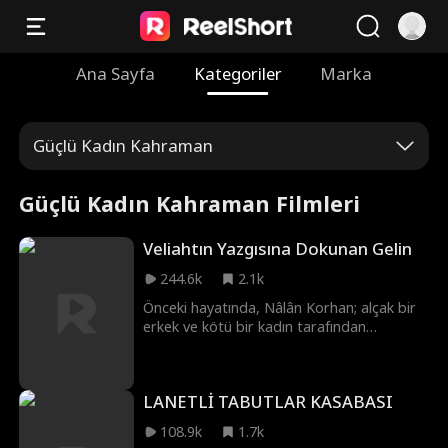
Ana Sayfa
Kategoriler
Marka
Güçlü Kadın Kahraman
Güçlü Kadın Kahraman Filmleri
Veliahtın Yazgısına Dokunan Gelin
244.6k
2.1k
Önceki hayatında, Nâlân Korhan; alçak bir
erkek ve kötü bir kadın tarafından
tamamen bitirilmiştir. Bu hayata yeniden
döndüğünde, o duygusuz ve vefasız adamı
artık istemiyordur. Nâlân, kısa ömürlü
LANETLİ TABUTLAR KASABASI
olduğu söylenen Veliaht Prens Altur ile
evlenmeye karar verir. Tüm başkent, onun
108.9k
1.7k
Altur'la birlikte mezara girmesini