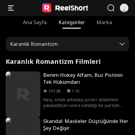
Ana Sayfa
Kategoriler
Marka
Karanlık Romantizm
Karanlık Romantizm Filmleri
Benim Hokey Alfam, Buz Pistinin
Tek Hükümdarı
101.8k
1.1k
Nina, erkek arkadaşı Justin'i aldatırken
yakaladıktan sonra katıldığı bir partide
çekici hokey kaptanı Enzo ile karşılaşır. Enzo
kızlarla sadece bir kez birlikte olan bilindik
Skandal: Maskeler Düştüğünde Her
bir çapkın olduğu için, Nina onunla hiçbir
Şey Değişir
bağın olmayacağı eğlenceli bir gece
geçirmeyi kabul eder. Ancak ikisi de