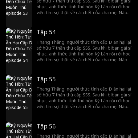
sở hữu 7 thần thú cấp SSS. Sau khi bị bạn gái sỉ
nhục, anh thức tỉnh thú hồn Kỳ Lân rồi rời học
viện tìm sự thật về cái chết của cha mẹ. Nào
ngờ, Chiến thần lừng lẫy lại là kẻ thù giết cha
mẹ anh. Cuộc đối đầu sinh tử chính thức bắt
đầu!
Tập 54
Thang Thắng, người thức tỉnh cấp D ăn hại lại
sở hữu 7 thần thú cấp SSS. Sau khi bị bạn gái sỉ
nhục, anh thức tỉnh thú hồn Kỳ Lân rồi rời học
viện tìm sự thật về cái chết của cha mẹ. Nào
ngờ, Chiến thần lừng lẫy lại là kẻ thù giết cha
mẹ anh. Cuộc đối đầu sinh tử chính thức bắt
đầu!
Tập 55
Thang Thắng, người thức tỉnh cấp D ăn hại lại
sở hữu 7 thần thú cấp SSS. Sau khi bị bạn gái sỉ
nhục, anh thức tỉnh thú hồn Kỳ Lân rồi rời học
viện tìm sự thật về cái chết của cha mẹ. Nào
ngờ, Chiến thần lừng lẫy lại là kẻ thù giết cha
mẹ anh. Cuộc đối đầu sinh tử chính thức bắt
đầu!
Tập 56
Thang Thắng, người thức tỉnh cấp D ăn hại lại