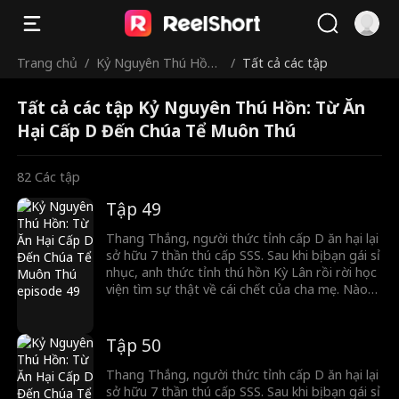
Trang chủ
/
Kỷ Nguyên Thú Hồn:
/
Tất cả các tập
Từ Ăn Hại Cấp D Đến
Tất cả các tập Kỷ Nguyên Thú Hồn: Từ Ăn
Chúa Tể Muôn Thú
Hại Cấp D Đến Chúa Tể Muôn Thú
82
Các tập
Tập 49
Thang Thắng, người thức tỉnh cấp D ăn hại lại
sở hữu 7 thần thú cấp SSS. Sau khi bị bạn gái sỉ
nhục, anh thức tỉnh thú hồn Kỳ Lân rồi rời học
viện tìm sự thật về cái chết của cha mẹ. Nào
ngờ, Chiến thần lừng lẫy lại là kẻ thù giết cha
mẹ anh. Cuộc đối đầu sinh tử chính thức bắt
đầu!
Tập 50
Thang Thắng, người thức tỉnh cấp D ăn hại lại
sở hữu 7 thần thú cấp SSS. Sau khi bị bạn gái sỉ