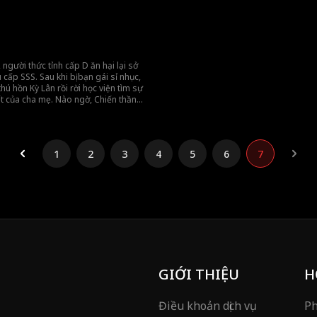
à kẻ thù giết cha mẹ anh. Cuộc đối đầu
lừng lẫy lại là kẻ thù giết cha mẹ anh.
thức bắt đầu!
sinh tử chính thức bắt đầu!
người thức tỉnh cấp D ăn hại lại sở
 cấp SSS. Sau khi bị bạn gái sỉ nhục,
thú hồn Kỳ Lân rồi rời học viện tìm sự
hết của cha mẹ. Nào ngờ, Chiến thần
à kẻ thù giết cha mẹ anh. Cuộc đối đầu
thức bắt đầu!
1
2
3
4
5
6
7
GIỚI THIỆU
H
Điều khoản dịch vụ
Ph