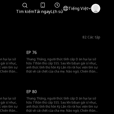
Tiếng Việt
Tìm kiếm
Tải ngay
Lịch sử
82
Các tập
EP 76
 hại lại sở
Thang Thắng, người thức tỉnh cấp D ăn hại lại sở
 gái sỉ nhục,
hữu 7 thần thú cấp SSS. Sau khi bị bạn gái sỉ nhục,
c viện tìm sự
anh thức tỉnh thú hồn Kỳ Lân rồi rời học viện tìm sự
 Chiến thần
thật về cái chết của cha mẹ. Nào ngờ, Chiến thần
 Cuộc đối đầu
lừng lẫy lại là kẻ thù giết cha mẹ anh. Cuộc đối đầu
sinh tử chính thức bắt đầu!
EP 80
 hại lại sở
Thang Thắng, người thức tỉnh cấp D ăn hại lại sở
 gái sỉ nhục,
hữu 7 thần thú cấp SSS. Sau khi bị bạn gái sỉ nhục,
c viện tìm sự
anh thức tỉnh thú hồn Kỳ Lân rồi rời học viện tìm sự
 Chiến thần
thật về cái chết của cha mẹ. Nào ngờ, Chiến thần