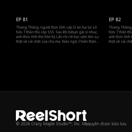
lừng lẫy lại là kẻ thù giết cha mẹ anh. Cuộc đối đầu
lừng lẫy lại l
sinh tử chính thức bắt đầu!
sinh tử chính 
EP 81
EP 82
Thang Thắng, người thức tỉnh cấp D ăn hại lại sở
Thang Thắng, 
hữu 7 thần thú cấp SSS. Sau khi bị bạn gái sỉ nhục,
hữu 7 thần thú
anh thức tỉnh thú hồn Kỳ Lân rồi rời học viện tìm sự
anh thức tỉnh 
thật về cái chết của cha mẹ. Nào ngờ, Chiến thần
thật về cái c
lừng lẫy lại là kẻ thù giết cha mẹ anh. Cuộc đối đầu
lừng lẫy lại l
sinh tử chính thức bắt đầu!
sinh tử chính 
© 2026 Crazy Maple Studio™, Inc. Mọi quyền được bảo lưu.