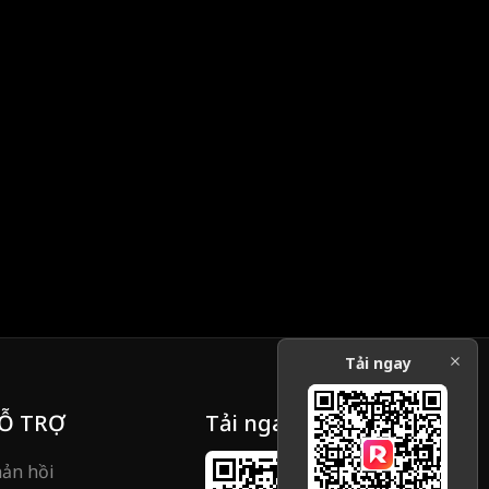
 Cuộc đối đầu
lừng lẫy lại là kẻ thù giết cha mẹ anh. Cuộc đối đầu
sinh tử chính thức bắt đầu!
Tải ngay
Ỗ TRỢ
Tải ngay
ản hồi