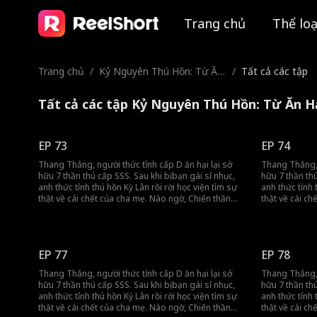
Trang chủ
Thể loạ
Trang chủ
/
Kỷ Nguyên Thú Hồn: Từ Ăn
/
Tất cả các tập
Hại Cấp D Đến Chúa Tể Mu
ôn Thú
Tất cả các tập Kỷ Nguyên Thú Hồn: Từ Ăn 
EP 73
EP 74
Thang Thắng, người thức tỉnh cấp D ăn hại lại sở
Thang Thắng, 
hữu 7 thần thú cấp SSS. Sau khi bị bạn gái sỉ nhục,
hữu 7 thần thú
anh thức tỉnh thú hồn Kỳ Lân rồi rời học viện tìm sự
anh thức tỉnh 
thật về cái chết của cha mẹ. Nào ngờ, Chiến thần
thật về cái c
lừng lẫy lại là kẻ thù giết cha mẹ anh. Cuộc đối đầu
lừng lẫy lại l
sinh tử chính thức bắt đầu!
sinh tử chính 
EP 77
EP 78
Thang Thắng, người thức tỉnh cấp D ăn hại lại sở
Thang Thắng, 
hữu 7 thần thú cấp SSS. Sau khi bị bạn gái sỉ nhục,
hữu 7 thần thú
anh thức tỉnh thú hồn Kỳ Lân rồi rời học viện tìm sự
anh thức tỉnh 
thật về cái chết của cha mẹ. Nào ngờ, Chiến thần
thật về cái c