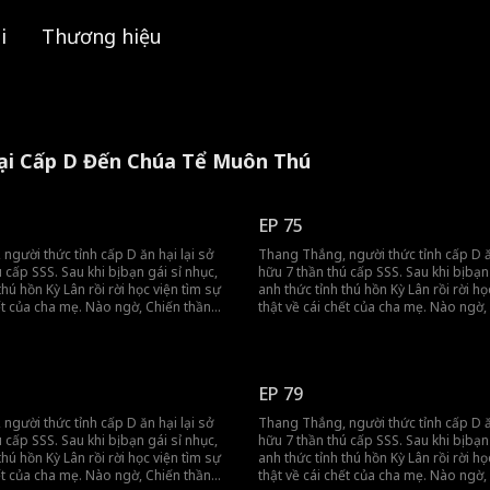
i
Thương hiệu
Hại Cấp D Đến Chúa Tể Muôn Thú
EP 75
người thức tỉnh cấp D ăn hại lại sở
Thang Thắng, người thức tỉnh cấp D ăn
 cấp SSS. Sau khi bị bạn gái sỉ nhục,
hữu 7 thần thú cấp SSS. Sau khi bị bạn
thú hồn Kỳ Lân rồi rời học viện tìm sự
anh thức tỉnh thú hồn Kỳ Lân rồi rời họ
hết của cha mẹ. Nào ngờ, Chiến thần
thật về cái chết của cha mẹ. Nào ngờ,
à kẻ thù giết cha mẹ anh. Cuộc đối đầu
lừng lẫy lại là kẻ thù giết cha mẹ anh.
thức bắt đầu!
sinh tử chính thức bắt đầu!
EP 79
người thức tỉnh cấp D ăn hại lại sở
Thang Thắng, người thức tỉnh cấp D ăn
 cấp SSS. Sau khi bị bạn gái sỉ nhục,
hữu 7 thần thú cấp SSS. Sau khi bị bạn
thú hồn Kỳ Lân rồi rời học viện tìm sự
anh thức tỉnh thú hồn Kỳ Lân rồi rời họ
hết của cha mẹ. Nào ngờ, Chiến thần
thật về cái chết của cha mẹ. Nào ngờ,