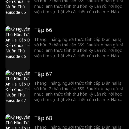
sở hữu 7 thần thú cấp SSS. Sau khi bị bạn gái sỉ
nhục, anh thức tỉnh thú hồn Kỳ Lân rồi rời học
viện tìm sự thật về cái chết của cha mẹ. Nào
ngờ, Chiến thần lừng lẫy lại là kẻ thù giết cha
mẹ anh. Cuộc đối đầu sinh tử chính thức bắt
đầu!
Tập 66
Thang Thắng, người thức tỉnh cấp D ăn hại lại
sở hữu 7 thần thú cấp SSS. Sau khi bị bạn gái sỉ
nhục, anh thức tỉnh thú hồn Kỳ Lân rồi rời học
viện tìm sự thật về cái chết của cha mẹ. Nào
ngờ, Chiến thần lừng lẫy lại là kẻ thù giết cha
mẹ anh. Cuộc đối đầu sinh tử chính thức bắt
đầu!
Tập 67
Thang Thắng, người thức tỉnh cấp D ăn hại lại
sở hữu 7 thần thú cấp SSS. Sau khi bị bạn gái sỉ
nhục, anh thức tỉnh thú hồn Kỳ Lân rồi rời học
viện tìm sự thật về cái chết của cha mẹ. Nào
ngờ, Chiến thần lừng lẫy lại là kẻ thù giết cha
mẹ anh. Cuộc đối đầu sinh tử chính thức bắt
đầu!
Tập 68
Thang Thắng, người thức tỉnh cấp D ăn hại lại