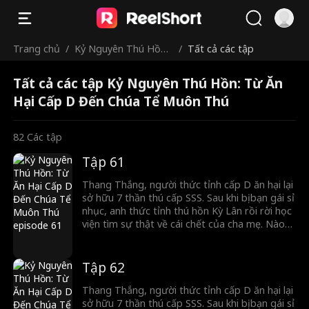
Trang chủ
/
Kỷ Nguyên Thú Hồn:
/
Tất cả các tập
Từ Ăn Hại Cấp D Đến
Tất cả các tập Kỷ Nguyên Thú Hồn: Từ Ăn
Chúa Tể Muôn Thú
Hại Cấp D Đến Chúa Tể Muôn Thú
82
Các tập
Tập 61
Thang Thắng, người thức tỉnh cấp D ăn hại lại
sở hữu 7 thần thú cấp SSS. Sau khi bị bạn gái sỉ
nhục, anh thức tỉnh thú hồn Kỳ Lân rồi rời học
viện tìm sự thật về cái chết của cha mẹ. Nào
ngờ, Chiến thần lừng lẫy lại là kẻ thù giết cha
mẹ anh. Cuộc đối đầu sinh tử chính thức bắt
đầu!
Tập 62
Thang Thắng, người thức tỉnh cấp D ăn hại lại
sở hữu 7 thần thú cấp SSS. Sau khi bị bạn gái sỉ