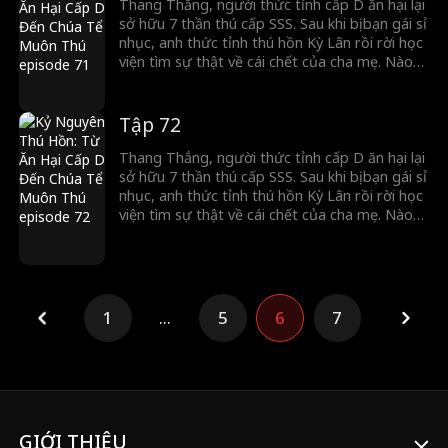
Thang Thắng, người thức tỉnh cấp D ăn hại lại
sở hữu 7 thần thú cấp SSS. Sau khi bị bạn gái sỉ
nhục, anh thức tỉnh thú hồn Kỳ Lân rồi rời học
viện tìm sự thật về cái chết của cha mẹ. Nào
ngờ, Chiến thần lừng lẫy lại là kẻ thù giết cha
mẹ anh. Cuộc đối đầu sinh tử chính thức bắt
đầu!
Tập 72
Thang Thắng, người thức tỉnh cấp D ăn hại lại
sở hữu 7 thần thú cấp SSS. Sau khi bị bạn gái sỉ
nhục, anh thức tỉnh thú hồn Kỳ Lân rồi rời học
viện tìm sự thật về cái chết của cha mẹ. Nào
ngờ, Chiến thần lừng lẫy lại là kẻ thù giết cha
mẹ anh. Cuộc đối đầu sinh tử chính thức bắt
đầu!
1
...
5
6
7
GIỚI THIỆU