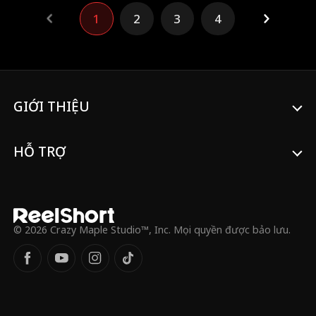
nhẫn của tình yêu.
1
2
3
4
GIỚI THIỆU
HỖ TRỢ
© 2026 Crazy Maple Studio™, Inc. Mọi quyền được bảo lưu.