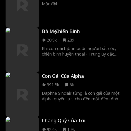
Mặc định
Bà Mẹ Chiến Binh
20.9k
289
Khi con gái bị bọn buôn người bắt cóc,
chiến binh huyền thoại - Trung úy đặc
nhiệm Navy SEAL Phoenix Ryan - đã rũ bỏ
vỏ bọc bà chủ quán ăn nhỏ để đi cứu con
và san bằng băng đảng Navarro.
Con Gái Của Alpha
391.8k
6k
Daphne Sinclair từng là con gái của một
Alpha quyền lực, cho đến một đêm định
mệnh vào sinh nhật 18 tuổi, cha cô bị giết
và cô trở thành tù nhân. Atlas, người đàn
ông mà Daphne đã yêu suốt đời, là kẻ
Chàng Quỷ Của Tôi
đứng sau vụ giết cha cô. Atlas chỉ muốn
một điều, trả thù. Nhưng trả thù thật đau
92.6k
1.9k