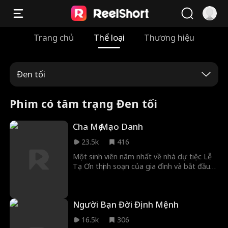
Trang chủ
Thể loại
Thương hiệu
Đen tối
Phim có tâm trạng Đen tối
Cha Mẹ Mạo Danh
23.5k
416
Một sinh viên năm nhất về nhà dự tiệc Lễ
Tạ Ơn thịnh soạn của gia đình và bắt đầu
nghi ngờ có điều gì đó rất bất thường ở
bố mẹ mình.
Người Bạn Đời Định Mệnh
16.5k
306