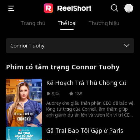
Trang chủ
Thể loại
Thương hiệu
Connor Tuohy
Phim có tâm trạng Connor Tuohy
Kế Hoạch Trả Thù Chồng Cũ
8.4k
188
Audrey che giấu thân phận CEO để bảo vệ
lòng tự trọng của Cornell, âm thầm giúp
anh giành dự án lớn và vươn lên vị trí CEO
khách sạn. Khi Cornell thăng tiến, tình đầu
của anh là Cecilia quay lại khiến mối quan
Gã Trai Bao Tôi Gặp ở Paris
hệ của họ rạn nứt. Cùng lúc đó, áp lực từ
những người xung quanh và cả Cornell