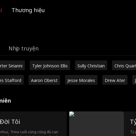
i
Thương hiệu
Nhịp truyện
rter Sirianni
Tyler Johnson Ellis
Sully Christian
Chris Quar
es Stafford
Aaron Oberst
Jesse Morales
Drew Ater
niên
Đời Tôi
T
ỉ nhục, Trina cuối cùng cũng đủ can
Tỷ 