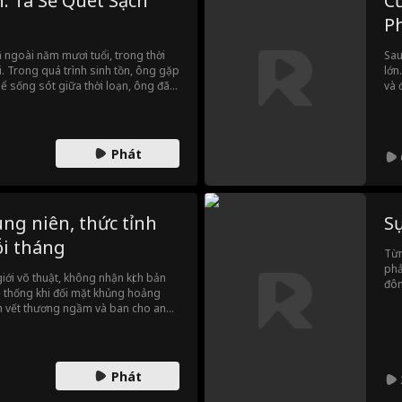
: Ta Sẽ Quét Sạch
C
P
 ngoài năm mươi tuổi, trong thời
Sau
i. Trong quá trình sinh tồn, ông gặp
lớn
hể sống sót giữa thời loạn, ông đã
và 
ương nặng Lâm Anh Đài, sau đó cùng
Smi
vào doanh trại quân đội, bắt đầu
sốn
ành võ tướng, mở ra hành trình
ra 
đẹp
Phát
rất
ngư
phá
chí
ng niên, thức tỉnh
Sự
cuố
ỗi tháng
Từn
phả
ới võ thuật, không nhận kịch bản
đôn
hệ thống khi đối mặt khủng hoảng
lên
nh vết thương ngầm và ban cho anh
sâu
câu chuyện về người đàn ông trung
dàn
 có khúc, người có lúc, đừng khinh
thư
!
nha
Phát
trà