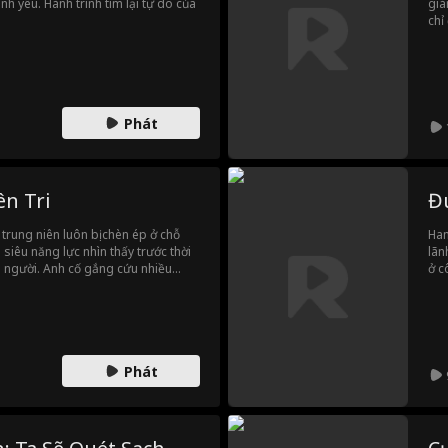
h yêu. Hành trình tìm lại tự do của
giá
chỉ
đứa
tượ
Emm
hợp
ra 
Phát
sản
quả
phậ
nhấ
n Tri
Đ
trung niên luôn bị chèn ép ở chỗ
Han
 siêu năng lực nhìn thấy trước thời
lãn
n người. Anh cố gắng cứu nhiều
ở c
chẳng ai tin. Vài ngày sau, siêu
đời
 tại công ty giết chết toàn bộ
gười, anh phải tìm ra kẻ đặt bom và
Phát