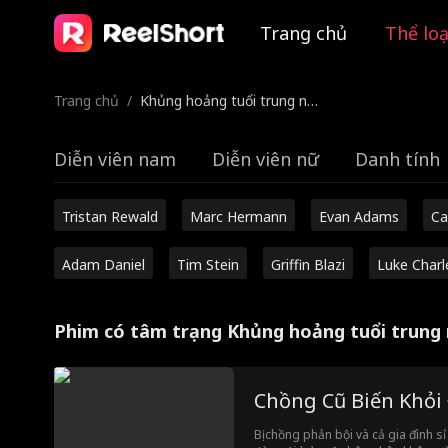
Trang chủ
Thể loạ
Trang chủ
/
Khủng hoảng tuổi trung niê
n
Diễn viên nam
Diễn viên nữ
Danh tính
Tristan Rewald
Marc Hermann
Evan Adams
Ca
Adam Daniel
Tim Stein
Griffin Blazi
Luke Charl
Phim có tâm trạng Khủng hoảng tuổi trung 
Chồng Cũ Biến Khỏi 
Bị chồng phản bội và cả gia đình s