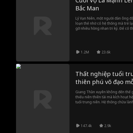
Cưới Vợ Là Mạnh Lên
Bắc Man
Lý Vạn Niên, một người đàn ông đã
loạn thế nhờ có hệ thống mà trẻ lạ
gỡ nhiều hồng nhan tri kỷ. Để có t
giao dịch với nữ tướng quân bị th
nàng cải trang nam nhân trà trộn 
con đường từ một nông dân trở th
tranh bá thiên hạ.
1.2M
23.6k
Thất nghiệp tuổi tru
thiên phú võ đạo m
Giang Thần xuyên không đến thế gi
thiếu niên thiên tài mà kích hoạt 
tuổi trung niên. Hệ thống chữa là
sức mạnh đập vỡ mọi thứ. Đây là 
niên leo lên đỉnh cao võ đạo. Sông
trung niên nghèo! Hệ thống, mở ra
147.4k
2.9k