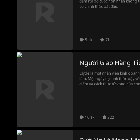
đảm rời bỏ cuộc hôn nhân không tìn
cô chính thức bắt đầu.
5.1k
71
Người Giao Hàng Tiê
Clyde là một nhân viên kinh doanh 
làm. Một ngày nọ, anh thức dậy với
điểm và cách thức tử vong của co
người khỏi lưỡi hái tử thần, nhưng 
năng lực báo trước sẽ có một vụ nổ
người trong tòa nhà. Để cứu mọi n
ngăn chặn hắn.
10.1k
322