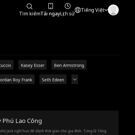
Tiếng Việt
Tìm kiếm
Tải ngay
Lịch sử
tuccio
Kasey Esser
Ben Armstrong
Jordan Roy Frank
Seth Edeen
ỷ Phú Lao Công
phú Jack nghỉ hưu để dành thời gian cho gia đình. Từng là Tổng