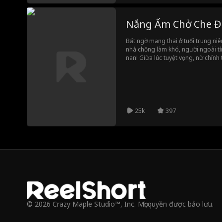
Nắng Ấm Chở Che Đ
Bất ngờ mang thai ở tuổi trung niên
nhà chồng làm khó, người ngoài t
nan! Giữa lúc tuyệt vọng, nữ chín
môn bí ẩn. Ông trùm mạnh mẽ chố
phẩm, vả mặt phản diện tâm cơ, gi
25k
397
© 2026 Crazy Maple Studio™, Inc. Mọi quyền được bảo lưu.