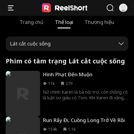
Trang chủ
Thể loại
Thương hiệu
Lát cắt cuộc sống
Phim có tâm trạng Lát cắt cuộc sống
Hình Phạt Đến Muộn
11k
279
Nữ chính Karen là bà nội trợ, còn chồng cô
là luật sư giàu có Tom. Khi Karen đi vắng,
nhà cô bốc cháy khiến bé gái 5 tuổi Anna
ngã trọng thương. Người đi đường tốt
bụng Merry cùng đội trưởng cứu hỏa Bob
Run Rẩy Đi, Cuồng Long Trở Về Rồi
lập tức đưa Anna đến bệnh viện phẫu
thuật gấp. Thế nhưng, xe cứu hỏa lại va
154k
1.1k
trúng xe Karen khi cô ta vừa đi ngoại tình