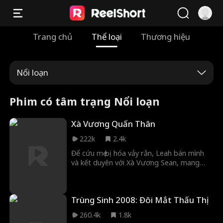
Trang chủ
Thể loại
Thương hiệu
Nổi loạn
Phim có tâm trạng Nổi loạn
Xà Vương Quấn Thân
222k
2.4k
Để cứu mẹ bị hóa vảy rắn, Leah bán mình
và kết duyên với Xà Vương Sean, mang
thai chín quả trứng rắn. Khi Sean phải đi
độ kiếp, Leah lẻ loi trở về, bị vu là yêu
nghiệt và suýt bị dân làng giết. Sean kịp
Trùng Sinh 2008: Đôi Mắt Thấu Thị
thời quay lại cứu nàng, nhận ra cô là con
gái ân nhân thất lạc.
260.4k
1.8k