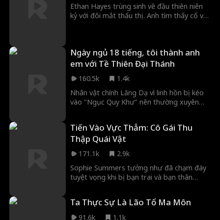
Ethan Hayes trùng sinh về đầu thiên niên
kỷ với đôi mắt thấu thị. Anh tìm thấy cổ vật
của Philip và đồ sứ của Hoàng đế Kane.
Cùng với Grace, anh chiến đấu với bọn
buôn lậu để thu hồi những bảo vật thất
Ngày ngủ 18 tiếng, tôi thành anh
lạc.
em với Tề Thiên Đại Thánh
160.5k
1.4k
Nhân vật chính Lăng Dạ vì linh hồn bị kéo
vào "Ngục Quy Khư" nên thường xuyên
buồn ngủ, bị bắt nạt dã man. Trong ảo
cảnh, cậu bước đến trước cánh cổng
Tiến Vào Vực Thẳm: Cô Gái Thu
đồng, Tề Thiên Đại Thánh Tôn Ngộ Không
Thập Quái Vật
đang bị giam giữ nhận ra cậu chính là
"quản ngục đời thứ bảy". Để thoát khỏi
171.1k
2.9k
cơn buồn ngủ, Lăng Dạ đã thỏa thuận với
Tôn Ngộ Không, cậu giúp ngài tìm lại gậy
Sophie Summers tưởng như đã chạm đáy
như Ý, từ đó mượn sức mạnh của Đại
tuyệt vọng khi bị bạn trai và bạn thân
Thánh. Để cứu Thẩm Ngưng Sương bị vật
phản bội. Thế rồi cô rơi vào Trò Chơi Ác
tà ký sinh, lần đầu tiên cậu sử dụng sức
Mộng—một vòng lặp vô tận của những
Ta Thực Sự Là Lão Tổ Ma Môn
mạnh của gậy Như Ý, từ đó bị "Cục Điều
phó bản tử thần, nơi sống sót cũng là điều
tra sự kiện dị thường" thu nạp, Lăng Dạ
xa xỉ. Nhưng Sophie không chỉ sinh tồn. Cô
91.6k
1.1k