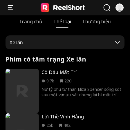
Trang chủ
Thể loại
Thương hiệu
Xe lăn
Phim có tâm trạng Xe lăn
Cô Dâu Mất Trí
9.7k
220
Nữ tỷ phú tự thân Eliza Spencer sống sót
sau một vụ mưu sát nhưng lại bị mất trí
nhớ. Được người lạ mặt đẹp trai ngồi xe
lăn Justin Patton cứu mạng, cô kết hôn với
anh mà không biết anh cũng là một tỷ phú
Lời Thề Vĩnh Hằng
đang giả tàn tật. Khi khôi phục trí nhớ, cô
giấu kín thân phận để giành lại công ty từ
25k
492
tay người nhà tham lam, đồng thời bảo vệ