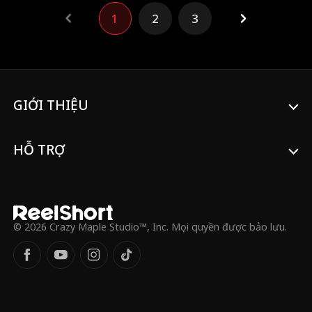
trước, Javier cưới Patsy Reeves, cô gái
1
2
3
được nhận nuôi, thay vì đổi cô dâu với
Mitch. Anh nghĩ có thể cướp tương lai của
Mitch—nhưng chỉ chìm sâu hơn vào khổ
đau. Trong khi đó, Mitch xây dựng cuộc
sống giàu tình yêu, mục đích và thành
công hơn trước với Margie.
GIỚI THIỆU
HỖ TRỢ
© 2026 Crazy Maple Studio™, Inc. Mọi quyền được bảo lưu.