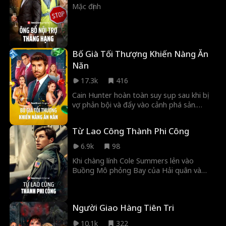
Mặc định
Bố Già Tối Thượng Khiến Nàng Ăn
Năn
17.3k
416
Cain Hunter hoàn toàn suy sụp sau khi bị
vợ phản bội và đẩy vào cảnh phá sản.
Ngay lúc tuyệt vọng nhất, anh bất ngờ
được đưa đến gặp Don Ludwig bí ẩn. Ông
Từ Lao Công Thành Phi Công
đưa ra một thỏa thuận: chỉ cần vượt qua
các bài kiểm tra, Cain sẽ kế nhiệm ông trở
6.9k
98
thành Tân Bố Già của Bourne Syndicate.
Khi chàng lính Cole Summers lẻn vào
Buồng Mô phỏng Bay của Hải quân và
hoàn thành nhiệm vụ mà không ai làm
được, Hải quân nhận ra anh là hy vọng duy
nhất để ngăn chặn Thế chiến III... Nhưng
Người Giao Hàng Tiên Tri
trước tiên, anh phải đối đầu với những
chính trị gia tham nhũng, các tỷ phú công
10.1k
322