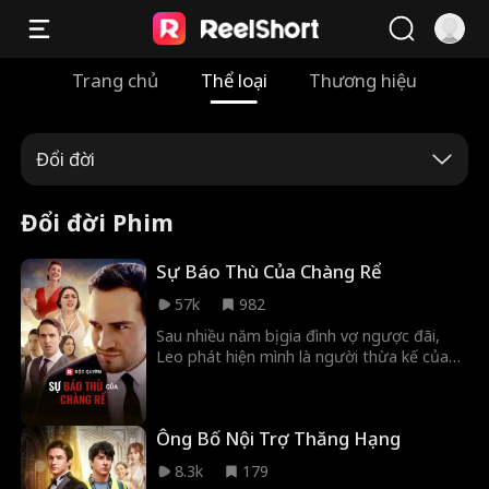
Trang chủ
Thể loại
Thương hiệu
Đổi đời
Đổi đời Phim
Sự Báo Thù Của Chàng Rể
57k
982
Sau nhiều năm bị gia đình vợ ngược đãi,
Leo phát hiện mình là người thừa kế của
một gia tài khổng lồ. Giờ là lúc — để báo
thù!
Ông Bố Nội Trợ Thăng Hạng
8.3k
179