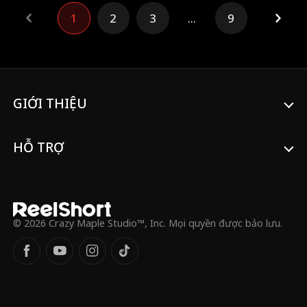
mà không biết thân phận thật của cô. Ký
1
2
3
...
9
ức ùa về, bí mật chờ bùng nổ, và Lila, cô
con gái bị đánh cắp, là sợi dây định mệnh
kéo họ về bên nhau. Anh không nhớ cô,
nhưng trái tim anh chưa bao giờ quên.
GIỚI THIỆU
HỖ TRỢ
© 2026 Crazy Maple Studio™, Inc. Mọi quyền được bảo lưu.