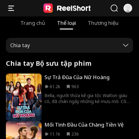
Trang chủ
Thể loại
Thương hiệu
Chia tay
Chia tay Bộ sưu tập phim
Sự Trả Đũa Của Nữ Hoàng
61.2k
963
Bella, người thừa kế gia tộc Walton giàu
có, đã chán ngấy những kẻ mưu mô. Cô
giấu thân phận và yêu Marc, một anh
chàng ngoại cỡ có vẻ yêu con người thật
của cô, thậm chí còn giúp hắn vào đội
Mối Tình Đầu Của Chàng Tiền Vệ
bóng bầu dục của Harvard. Nhưng sự phản
bội ập đến khi Bella phát hiện Marc ngoại
11.1k
236
tình với bạn cùng lớp, cũng là kẻ luôn chế