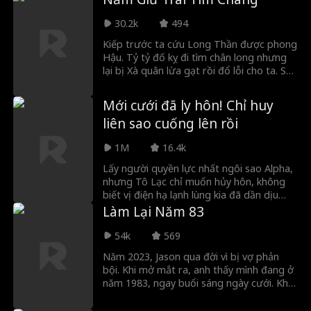
những khát khao cô từng chôn giấu—để
rồi vài ngày sau, anh ta bất ngờ xuất hiện
30.2k
494
dưới vỏ bọc 'thực tập sinh' mới tại công ty
cô. Liệu anh là đồng minh... hay là mối
Kiếp trước ta cứu Long Thần được phong
nguy tiếp theo?
Hậu. Tỷ tỷ đố kỵ đi tìm chân long nhưng
lại bị Xà quân lừa gạt rồi đổ lỗi cho ta. Sau
khi sống lại, tỷ ấy cướp công cứu Long
Thần. Ta vui vẻ nhường luôn cơ hội, vì kiếp
Mới cưới đã ly hôn! Chỉ huy
này ta muốn sống một cuộc đời phóng
liên sao cuống lên rồi
khoáng!
1M
16.4k
Lấy người quyền lực nhất ngôi sao Alpha,
nhưng Tô Lạc chỉ muốn hủy hôn, không
biết vị điện hạ lạnh lùng kia đã dần dịu
dàng hơn vì cô. Trước mặt người khác
Làm Lại Năm 83
anh là chỉ huy sát phạt, trước mặt cô lại
làm nũng: “Chị, chị định bỏ em nữa ư?”.
54k
569
Anh từng bước giữ chặt, đời này không
Năm 2023, Jason qua đời vì bị vợ phản
buông mối tình này.
bội. Khi mở mắt ra, anh thấy mình đang ở
năm 1983, ngay buổi sáng ngày cưới. Khi
nhà gái đòi thêm một chiếc tivi dù sính lễ
đã quá vô lý, Jason không van xin hay vay