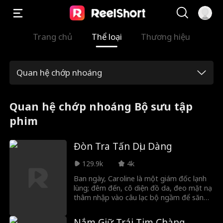
Trang chủ
Thể loại
Thương hiệu
Quan hệ chớp nhoáng
Quan hệ chớp nhoáng Bộ sưu tập
phim
Đòn Tra Tấn Dịu Dàng
129.9k
4k
Ban ngày, Caroline là một giám đốc lạnh
lùng; đêm đến, cô diện đồ da, đeo mặt nạ
thâm nhập vào câu lạc bộ ngầm để săn
lùng kẻ khiến cô sẩy thai. Tại đây, một
chàng quý tộc trẻ bí ẩn đã khơi dậy
Nắm Giữ Trái Tim Chàng