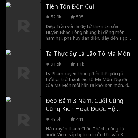
quay lại nghề cũ, trở thành người mẫu âm
Tiên Tôn Đốn Củi
phủ, thậm chí phải qua lại với cô vợ ma để
sống sót. Nhưng không ngờ, do một sự
52.9k
585
cố bất thường, anh bị kéo vào một phó
bản quỷ dị tranh đoạt quốc vận. Điều
Diệp Trần vốn là đệ tử thiên tài của
khiến anh kinh ngạc hơn là boss của phó
Huyền Nhạc Tông nhưng bị đồng môn
bản ấy lại chính là cô vợ ma đã bắt tay với
hãm hại, phá hủy đan điền, đày đến Tạp
anh.
Dịch Phong đốn củi. Trong tuyệt cảnh,
Diệp Trần thức tỉnh hệ thống Đốn Củi,
Ta Thực Sự Là Lão Tổ Ma Môn
tích lũy số lần đốn củi là có thể nhận được
phần thưởng, từ đó liên tục thăng cấp,
91.5k
1.1k
cuối cùng vừa có thể trả thù rửa hận, vừa
bảo vệ được tông môn.
Lý Phàm xuyên không đến thế giới giả
tưởng, trở thành lão tổ Ma Môn. Người
của Ma Môn mời hắn ra khỏi sơn môn, đối
đầu với tiên tông chính đạo kéo đến thảo
phạt. Nhưng Lý Phàm phát hiện mình
Đeo Bám 3 Năm, Cuối Cùng
không hề kế thừa tu vi của nguyên chủ,
Cũng Kích Hoạt Được Hệ
chỉ có thể dựa vào diễn xuất để giả làm
lão tổ hù dọa mọi người.
Thống
49.7k
441
Hắn xuyên thành Châu Thành, công tử
nước Viêm sắp bị tru di cửu tộc vào 3