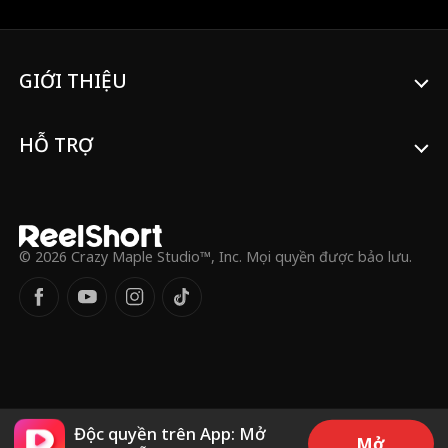
to her hometown for a Christmas dinner,
where he faces constant belittlement from
her relatives and ridicule from Iris's suitor.
Damian continually turns the tables on the
GIỚI THIỆU
antagonists, proving his power and
status, and ultimately finds true love with
Iris.
HỖ TRỢ
© 2026 Crazy Maple Studio™, Inc. Mọi quyền được bảo lưu.
Độc quyền trên App: Mở
Mở