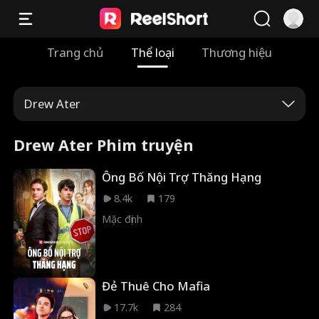
Trang chủ
Thể loại
Thương hiệu
Drew Ater
Drew Ater Phim truyện
Ông Bố Nội Trợ Thăng Hạng
8.4k
179
Mặc định
Đẻ Thuê Cho Mafia
17.7k
284