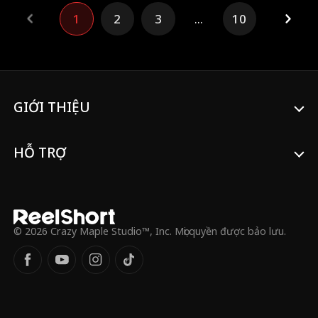
Katie lột xác, giành lại vương miện và khiến
1
2
3
...
10
tất cả hối hận vì đã đánh giá thấp cô.
GIỚI THIỆU
HỖ TRỢ
© 2026 Crazy Maple Studio™, Inc. Mọi quyền được bảo lưu.