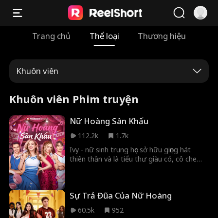
Trang chủ
Thể loại
Thương hiệu
Khuôn viên
Khuôn viên Phim truyện
Nữ Hoàng Sân Khấu
112.2k
1.7k
Ivy - nữ sinh trung học sở hữu giọng hát
thiên thần và là tiểu thư giàu có, cô che
giấu danh tính để tìm những người bạn
thật lòng. Nhưng cô lại bị bạn thân
Vanessa lợi dụng, gài bẫy làm “giọng hát
Sự Trả Đũa Của Nữ Hoàng
thay thế” cho cô ta, rồi còn phản bội khi
cướp luôn bạn trai của cô. Tan vỡ và bị
60.5k
952
tổn thương, Ivy tìm đến người bạn thanh