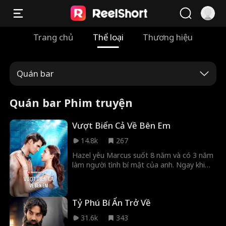
Trang chủ
Thể loại
Thương hiệu
Quán bar
Quán bar Phim truyện
Vượt Biển Cả Về Bên Em
14.8k
267
Hazel yêu Marcus suốt 8 năm và có 3 năm
làm người tình bí mật của anh. Ngay khi
tưởng chừng đã có được trái tim Marcus,
cô lại vô tình nghe anh thú nhận người duy
nhất anh thực sự yêu là tình đầu Zoe. Đau
Tỷ Phú Bí Ẩn Trở Về
khổ tột cùng, Hazel quyết định chấm dứt
tất cả, nhưng lại phát hiện ra mình đang
31.6k
343
mang thai...