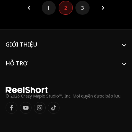
Maggie), Diane qua đêm cuồng nhiệt với
1
2
3
chàng trai bao quyến rũ tên Eddie... nhưng
chứng quáng gà đã che giấu một sự thật
gây sốc: Eddie chính là Dominic, bạn đại
học của cô và Miles, người đã yêu thầm cô
suốt nhiều năm. Sau khi du học, anh trở về
với thân phận tỷ phú máu lạnh... và sẵn
sàng làm mọi cách để giành lại Diane. Ban
GIỚI THIỆU
ngày, anh là tài phiệt quyền lực; ban đêm,
anh tình nguyện làm trai bao tận tụy,
quyết tâm khiến cô phải lòng mình.
HỖ TRỢ
© 2026 Crazy Maple Studio™, Inc. Mọi quyền được bảo lưu.