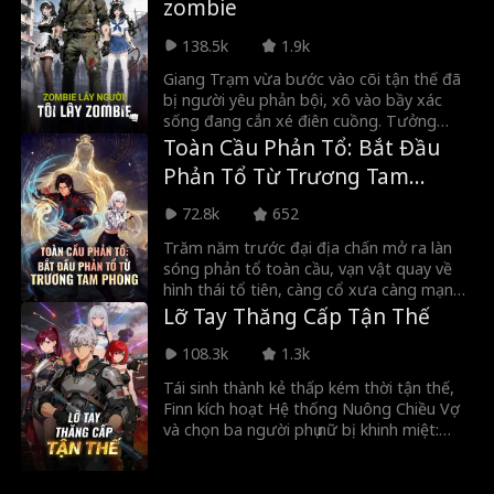
zombie
trai đã cướp đi vinh quang của cô. Cô bị
ép kết hôn, và anh trai đã giết cô. Bất
138.5k
1.9k
ngờ, cô tái sinh thành công chúa. Sau đó,
cô bắt đầu hành trình báo thù...
Giang Trạm vừa bước vào cõi tận thế đã
bị người yêu phản bội, xô vào bầy xác
sống đang cắn xé điên cuồng. Tưởng
chừng bỏ mạng, anh lại thức tỉnh năng
Toàn Cầu Phản Tổ: Bắt Đầu
lực dị thường: bất cứ con nào cắn anh
Phản Tổ Từ Trương Tam
đều bị khống chế. Khi người khác kinh
Phong
hoàng trốn chạy, anh lại chủ động lao
72.8k
652
vào, để chúng cắn mà thu phục. Từng bầy
xác sống quy thuận, thế lực không ngừng
Trăm năm trước đại địa chấn mở ra làn
bành trướng. Đến khi cả thế giới xác sống
sóng phản tổ toàn cầu, vạn vật quay về
đều cúi đầu, Giang Trạm mới nhận ra
hình thái tổ tiên, càng cổ xưa càng mạnh.
mình đã trở thành kẻ thống trị ngày tận
Ta có thể chủ động chọn phản tổ, từ
Lỡ Tay Thăng Cấp Tận Thế
thế.
Trương Tam Phong đến các cấp cao hơn,
trải qua nhiều lần tiến hóa, cuối cùng đạt
108.3k
1.3k
đến cảnh giới Đạo Tổ Hồng Quân.
Tái sinh thành kẻ thấp kém thời tận thế,
Finn kích hoạt Hệ thống Nuông Chiều Vợ
và chọn ba người phụ nữ bị khinh miệt:
một người cấp S bị liệt, một dị nhân và
một bản sao sắp chết. Sự chế nhạo bỗng
chốc hóa kinh hoàng khi huyết thanh của