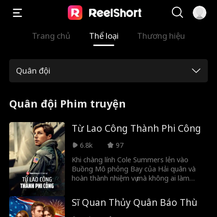
Trang chủ
Thể loại
Thương hiệu
Quân đội
Quân đội Phim truyện
Từ Lao Công Thành Phi Công
6.8k
97
Khi chàng lính Cole Summers lẻn vào
Buồng Mô phỏng Bay của Hải quân và
hoàn thành nhiệm vụ mà không ai làm
được, Hải quân nhận ra anh là hy vọng
duy nhất để ngăn chặn Thế chiến III...
Sĩ Quan Thủy Quân Báo Thù
Nhưng trước tiên, anh phải đối đầu với
những chính trị gia tham nhũng, các tỷ