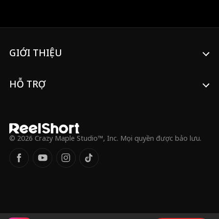
Finn đánh thức năng lực của họ: niệm lực,
sức mạnh siêu phàm và dịch chuyển tức
thời. Họ cùng nhau nghiền nát kẻ thù,
nhưng cơn mưa tên lửa và lệnh truy nã
toàn thành phố của Đại tá Zeller đang đe
GIỚI THIỆU
dọa mạng sống của cả nhóm. Cuộc chiến
sinh tồn chính thức bắt đầu.
HỖ TRỢ
© 2026 Crazy Maple Studio™, Inc. Mọi quyền được bảo lưu.