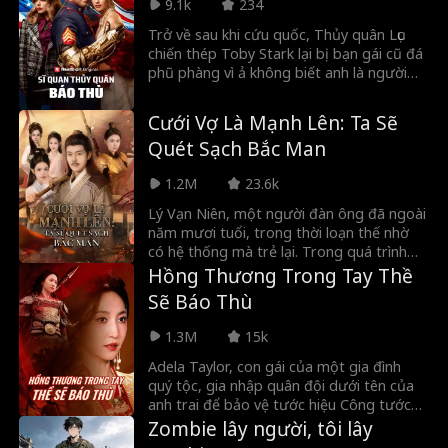
9.1k
234
phú công nghệ tàn độc và cả quá khứ tai
tiếng của chính gia đình mình.
Trở về sau khi cứu quốc, Thủy quân Lục
chiến thép Toby Stark lại bị bạn gái cũ đá
phũ phàng vì ả không biết anh là người
giàu nhất hành tinh! Tobias sẽ đáp trả cô
ta ra sao?
Cưới Vợ Là Mạnh Lên: Ta Sẽ
Quét Sạch Bắc Man
1.2M
23.6k
Lý Vạn Niên, một người đàn ông đã ngoài
năm mươi tuổi, trong thời loạn thế nhờ
có hệ thống mà trẻ lại. Trong quá trình
sinh tồn, ông gặp gỡ nhiều hồng nhan tri
Hồng Thương Trong Tay Thề
kỷ. Để có thể sống sót giữa thời loạn, ông
Sẽ Báo Thù
đã giao dịch với nữ tướng quân bị
thương nặng Lâm Anh Đài, sau đó cùng
1.3M
15k
nàng cải trang nam nhân trà trộn vào
doanh trại quân đội, bắt đầu con đường
Adela Taylor, con gái của một gia đình
từ một nông dân trở thành võ tướng, mở
quý tộc, gia nhập quân đội dưới tên của
ra hành trình tranh bá thiên hạ.
anh trai để bảo vệ tước hiệu Công tước
của gia đình. Cô đạt được thành công vô
Zombie lây người, tôi lây
song, nhưng khi trở về chiến thắng, anh