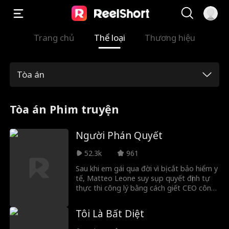
Trang chủ
Thể loại
Thương hiệu
Tòa án
Tòa án Phim truyện
Người Phán Quyết
52.3k
961
Sau khi em gái qua đời vì bị cắt bảo hiểm y
tế, Matteo Leone suy sụp quyết định tự
thực thi công lý bằng cách giết CEO công
ty bảo hiểm. Không chỉ để trả thù, anh
còn có mục tiêu lớn hơn: Vạch trần các
Tôi Là Bất Diệt
công ty bảo hiểm thối nát trục lợi từ
những khách hàng yếu thế nhất. Luôn đi