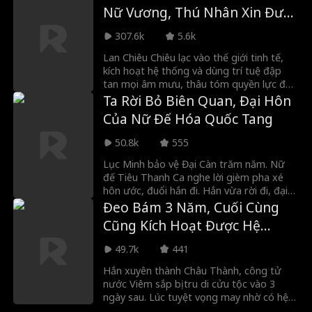
đưa vào sân gánh tội cho cả đội. Nhưng
Nữ Vương, Thú Nhân Xin Được
không ai biết Lâm Kiệt đã thức tỉnh “Hệ
Ôm Ấp
thống Thần Bóng Rổ”. Từ một cầu thủ
307.6k
5.6k
dự bị bị hắt hủi đến MVP vòng chung kết,
cậu tạo nên màn lội ngược dòng chấn
Lan Chiêu Chiêu lạc vào thế giới tinh tế,
động.
kích hoạt hệ thống và dùng trí tuệ đập
tan mọi âm mưu, thâu tóm quyền lực đế
quốc. Sau khi thức tỉnh lực tinh thần mạnh
Ta Rời Bỏ Biên Quan, Đại Hôn
mẽ, cô trở thành người kế vị, mang chí lớn
Của Nữ Đế Hóa Quốc Tang
dẫn dắt đế quốc khai phá tinh tế, viết nên
huyền thoại vĩ đại giữa biển sao bao la.
50.8k
555
Lục Minh bảo vệ Đại Càn trăm năm. Nữ
đế Tiêu Thanh Ca nghe lời gièm pha xé
hôn ước, đuổi hắn đi. Hắn vừa rời đi, đại
nạn dị ma đã ập tới. Ngày nữ đế đại hôn
Đeo Bám 3 Năm, Cuối Cùng
cũng là lúc nước mất nhà tan. Mọi người
Cũng Kích Hoạt Được Hệ
hối hận thì đã muộn. Lúc này Lục Minh
Thống
đột phá cảnh giới, trở về đánh tan yêu
49.7k
441
ma, lập vương triều mới.
Hắn xuyên thành Châu Thành, công tử
nước Viêm sắp bị tru di cửu tộc vào 3
ngày sau. Lúc tuyệt vọng may nhờ có hệ
thống, hắn mới biết vị hôn thê cũ vẫn yêu