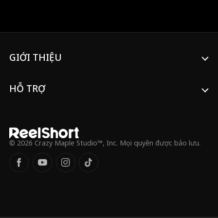
mình sâu đậm. Hắn trang bị vũ trang cho
gia tộc bằng vũ khí của hệ thống, tiêu
diệt hoàng quyền, máu gột kinh thành rồi
đăng cơ xưng đế.
GIỚI THIỆU
HỖ TRỢ
© 2026 Crazy Maple Studio™, Inc. Mọi quyền được bảo lưu.