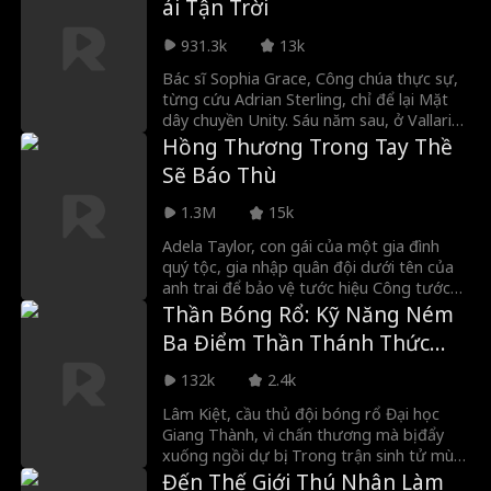
ái Tận Trời
yên bình của Naomi bị xáo trộn. Khi vai trò
người vợ tốt bị thách thức, ký ức về quá
931.3k
13k
khứ là "Nữ hoàng Luật" đáng gờm của cô
trỗi dậy, khơi dậy sức mạnh và tham vọng
Bác sĩ Sophia Grace, Công chúa thực sự,
bên trong.
từng cứu Adrian Sterling, chỉ để lại Mặt
dây chuyền Unity. Sáu năm sau, ở Vallaris,
cô điều hành Phòng khám Blossoms cùng
Hồng Thương Trong Tay Thề
con trai Sammy, đối mặt với Công chúa
Sẽ Báo Thù
thứ hai Isabella đầy ghen tị. Khi Sammy
chứng minh là người thừa kế đã mất của
1.3M
15k
Adrian, họ vạch trần sự phản bội hoàng
gia và giành lại tương lai.
Adela Taylor, con gái của một gia đình
quý tộc, gia nhập quân đội dưới tên của
anh trai để bảo vệ tước hiệu Công tước
của gia đình. Cô đạt được thành công vô
Thần Bóng Rổ: Kỹ Năng Ném
song, nhưng khi trở về chiến thắng, anh
Ba Điểm Thần Thánh Thức
trai đã cướp đi vinh quang của cô. Cô bị
Tỉnh
ép kết hôn, và anh trai đã giết cô. Bất
132k
2.4k
ngờ, cô tái sinh thành công chúa. Sau đó,
cô bắt đầu hành trình báo thù...
Lâm Kiệt, cầu thủ đội bóng rổ Đại học
Giang Thành, vì chấn thương mà bị đẩy
xuống ngồi dự bị. Trong trận sinh tử mùa
giải thường, khi chỉ còn 15 giây cuối, cậu bị
Đến Thế Giới Thú Nhân Làm