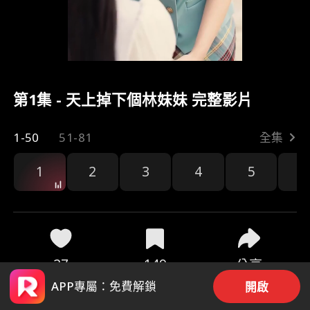
第1集 - 天上掉下個林妹妹 完整影片
1-50
51-81
全集
1
2
3
4
5
6
27
149
分享
APP專屬：免費解鎖
開啟