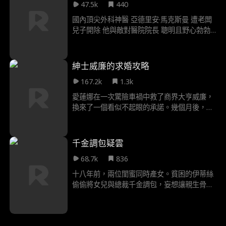
47.5k
440
國內頂尖外科神醫 亞德里安·馬克斯曼 遭老闆
兒子開除 他與敵對醫院院長 聰明且野心勃勃
的 薇薇安·哈特聯手 此舉讓他的前東家 面臨破
產倒閉危機 當普雷斯頓驚覺 自己錯放神醫時
一切都已經太遲了
紳士威廉的求婚攻略
167.2k
1.3k
愛蓮娜在一次驚險車禍中救了商界大亨威廉，
換來了一個看似不起眼的承諾。幾個月後，威
廉意外出現在他侄子傑森的訂婚派對上，驚覺
愛蓮娜竟是傑森的未婚妻。 面對背叛，愛蓮娜
果斷解除婚約，卻也陷入祖母病情惡化與未完
千金調包疑雲
成婚禮心願的雙重壓力。為了完成祖母的願
68.7k
836
望，她向威廉提出簽下一年秘密婚約。 威廉視
此為追求真愛的最佳機會，當他守護她的同
十八年前，兩位閨蜜同時產女。貧困的伊蒂絲
時，愛蓮娜的心也逐漸被打動。 秘密婚約背
偷偷將女兒與總裁千金調包，妄想讓親生骨肉
後，是承諾、背叛與愛情的漩渦，一場豪門情
從此榮華富貴。她萬萬沒料到，總裁早已看穿
仇即將展開。
一切，暗中將嬰兒換回。 十八年後，當伊蒂絲
的計劃即將成功之際，卻驚覺自己虐待多年的