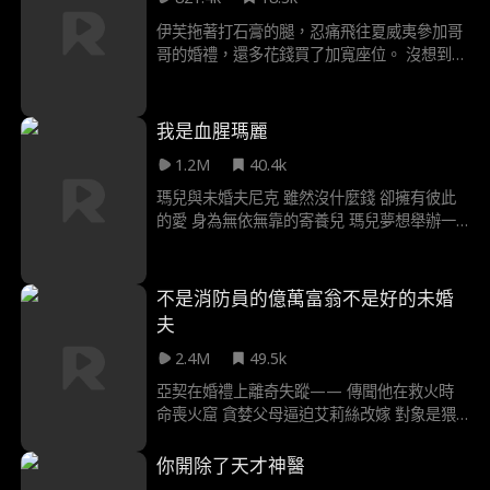
力折磨伊蓮娜 誓言逼她徹底出局
伊芙拖著打石膏的腿，忍痛飛往夏威夷參加哥
哥的婚禮，還多花錢買了加寬座位。 沒想到，
飛機上一對囂張母子竟逼她讓座！亂流來襲，
熊孩子自己摔倒，潑婦媽卻發瘋要求返航，甚
至攻擊機長導致迫降！ 更扯的是，潑婦的妹妹
我是血腥瑪麗
克拉拉趕來助陣，一見伊芙就甩巴掌——「妳
1.2M
40.4k
這賤人，竟敢勾引我未婚夫！」……但伊芙根
本是未婚夫的親妹妹！婚禮毀了、克拉拉進了
瑪兒與未婚夫尼克 雖然沒什麼錢 卻擁有彼此
監獄，這場荒謬鬧劇，誰才是真正的惡人？
的愛 身為無依無靠的寄養兒 瑪兒夢想舉辦一
場 有男方家人陪伴的婚禮 尼克卻對疏遠的親
戚 始終守口如瓶 沒想到他母親突然現身 熱情
歡迎瑪兒加入 神秘富有的索恩伍德家 甚至提
不是消防員的億萬富翁不是好的未婚
議在豪華莊園 為兩人舉辦婚禮 但在婚禮當天
夫
早晨 一個駭人的發現 粉碎了瑪兒的夢想 她驚
2.4M
49.5k
覺自己迎來的 不是幸福快樂的日子 而是索恩
伍德家族 黑暗歷史交織的噩夢 ——甚至可能
亞契在婚禮上離奇失蹤—— 傳聞他在救火時
讓她喪命
命喪火窟 貪婪父母逼迫艾莉絲改嫁 對象是猥
瑣男菲利普 而在這場新婚禮上 艾莉絲終於重
逢丈夫—— 他卻成了別人的未婚夫
你開除了天才神醫