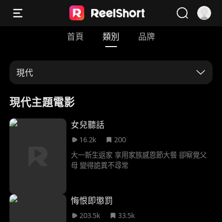
首頁
類別
品牌
現代
現代主題電影
女兒聽話
16.2k
200
大一新生返家 享用家族感恩節大餐 卻察覺父
母 變得詭異不尋常
悔恨即懲罰
203.5k
33.5k