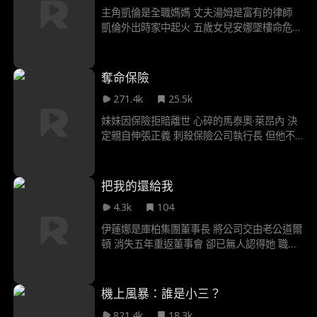
主角凱倫是全職媽媽 丈夫湯姆是富有的律師
凱倫外出時家中起火 五歲女兒安娜墜樓命危
熱心民眾梅莉陪同送醫 消防隊長鮑勃負責駕駛
須盡快將安娜送達急診 進行緊急搶救手術 凱
倫外遇後在回家路上 座車被這輛消防車擦撞
奪命保險
她要求對方下跪道歉 並要求賠償耽誤救援 梅
271.4k
25.5k
莉與醫護人員伊芙 以及好心路人勸她移車 凱
倫卻執意毫不退讓 完全不知這輛消防車 正趕
妹妹因保險拒賠離世 心碎的馬泰奧·萊昂內 決
去救她親生女兒
定親自伸張正義 刺殺保險公司執行長 但他不
只為了復仇 背後還有更大目標 揭發腐敗的保
險公司 阻止他們剝削弱勢 馬泰奧始終領先警
方 沿途留下線索放話 迅速成為平民英雄 替被
把我的還給我
噤聲的弱勢發聲
4.3k
104
伊蓮娜是庫柏集團董事長 將公司交由老公道爾
頓 消失五年重返董事會 卻已無人認得她 職場
充斥八卦與霸凌 眾人猜「道爾頓的妻子」 肯
定是個黃臉婆 秘書芙蘿拉屢次勾引未果 某天
目睹兩人親密互動 竟誤認伊蓮娜是小三 隨後
機上風暴：誰是小三？
更發現她懷孕了 妄想上位的芙蘿拉 決心盡全
821.4k
18.3k