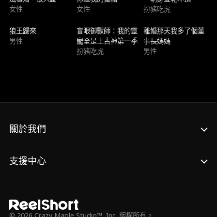
女性
女性
扮豬吃虎
新上架
新上架
新上架
狼王歸來
盲眼御獸師：我的靈
離婚那天我多了個董
男性
寵全是上古神第一季
事長媽媽
扮豬吃虎
男性
關於我們
支援中心
© 2026 Crazy Maple Studio™, Inc. 版權所有。