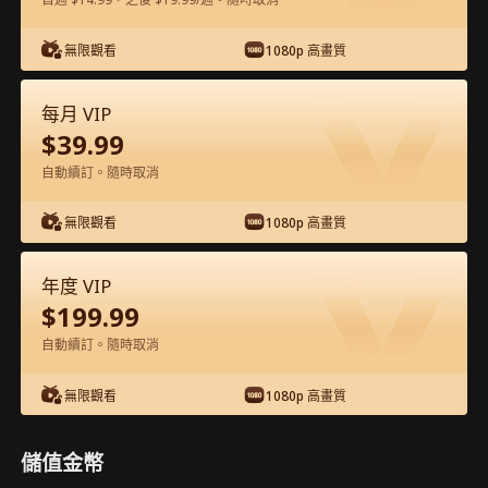
在APP內免費看
無限觀看
1080p 高畫質
每月 VIP
$
39.99
自動續訂。隨時取消
無限觀看
1080p 高畫質
第23集 - 天上掉下個林妹妹 完整影片
年度 VIP
$
199.99
1-50
51-81
全集
自動續訂。隨時取消
23
24
25
26
27
2
無限觀看
1080p 高畫質
儲值金幣