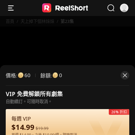
首頁
/
天上掉下個林妹妹
/
第23集
60
0
價格
:
餘額
:
VIP 免費解鎖所有劇集
這是付費劇集。請解鎖後觀看。
自動續訂。可隨時取消。
26% 折扣
每週 VIP
60
立即解鎖
$
14.99
$
19.99
首週 $14.99，之後 $19.99/週。隨時取消