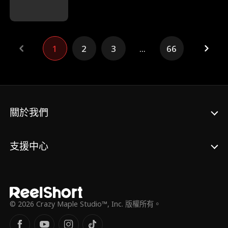
年後 黛西偶遇流浪的亞歷克斯 女兒波比堅稱
他是爸爸 黛西何時才會發現 這流浪漢就是孩
子的爸 一家三口能否攜手合作 向心機險惡的
反派復仇
1
2
3
...
66
關於我們
支援中心
© 2026 Crazy Maple Studio™, Inc. 版權所有。