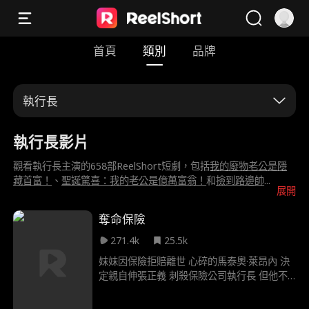
首頁
類別
品牌
執行長
執行長影片
觀看執行長主演的658部ReelShort短劇，包括
我的廢物老公是隱
藏首富！
、
聖誕驚喜：我的老公是億萬富翁！
和
撿到路邊帥
...
展開
奪命保險
271.4k
25.5k
妹妹因保險拒賠離世 心碎的馬泰奧·萊昂內 決
定親自伸張正義 刺殺保險公司執行長 但他不
只為了復仇 背後還有更大目標 揭發腐敗的保
險公司 阻止他們剝削弱勢 馬泰奧始終領先警