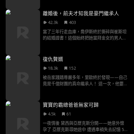
離婚後，前夫才知我是豪門繼承人
42.3k
403
當了三年行走血庫，喬伊斯終於撕碎與崔斯坦
的結婚證書！這個始終把她當拜金女的男人根
本不知道——他拋棄的，其實是隱姓埋名的豪
門繼承人。 當崔斯坦發現前妻的私人飛機降落
在自家醫院頂樓時，那個總需要她輸血的柔弱
復仇贅婿
白月光，正被他親手推進情敵威廉的懷裏。 現
18.3k
152
在，輪到高高在上的心臟外科權威來當輸家：
他要挽回的不僅是愛情 更是被自己親手踐踏的
被岳家踐踏尊嚴多年，里歐終於發現——自己
一顆億萬富翁的真心⋯⋯
竟是千億財團的真命繼承人！ 這一次，他要那
些瞧不起他的人，跪著求饒！
寶寶的霸總爸爸無家可歸
4.5k
61
一夜情後 黛西與亞歷克斯分開——她意外懷
孕了 亞歷克斯尋她途中 遭遇車禍失去記憶 5