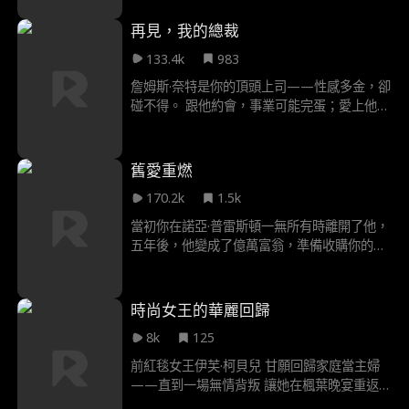
一切，暗中將嬰兒換回。 十八年後，當伊蒂絲
的計劃即將成功之際，卻驚覺自己虐待多年的
再見，我的總裁
「別人的女兒」，竟是親生骨肉……
133.4k
983
詹姆斯·奈特是你的頂頭上司——性感多金，卻
碰不得。 跟他約會，事業可能完蛋；愛上他，
心碎是必然。 因為比「知道自己要什麼」更痛
苦的，是「知道自己永遠得不到」。
舊愛重燃
170.2k
1.5k
當初你在諾亞·普雷斯頓一無所有時離開了他，
五年後，他變成了億萬富翁，準備收購你的公
司，還要把你的生活搞得一團糟。 這次，你會
告訴他當初離開他的真實原因嗎？還是會選擇
破鏡重圓？
時尚女王的華麗回歸
8k
125
前紅毯女王伊芙·柯貝兒 甘願回歸家庭當主婦
——直到一場無情背叛 讓她在楓葉晚宴重返
時尚帝國中心