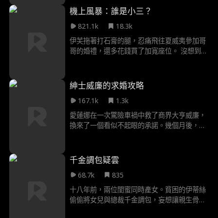
方 沿途留下線索放話 迅速成為平民英雄 替被
機上風暴：誰是小三？
噤聲的弱勢發聲
821.1k
18.3k
伊芙拖著打石膏的腿，忍痛飛往夏威夷參加哥
哥的婚禮，還多花錢買了加寬座位。 沒想到，
飛機上一對囂張母子竟逼她讓座！亂流來襲，
熊孩子自己摔倒，潑婦媽卻發瘋要求返航，甚
至攻擊機長導致迫降！ 更扯的是，潑婦的妹妹
紳士威廉的求婚攻略
克拉拉趕來助陣，一見伊芙就甩巴掌——「妳
167.1k
1.3k
這賤人，竟敢勾引我未婚夫！」……但伊芙根
本是未婚夫的親妹妹！婚禮毀了、克拉拉進了
愛蓮娜在一次驚險車禍中救了商界大亨威廉，
監獄，這場荒謬鬧劇，誰才是真正的惡人？
換來了一個看似不起眼的承諾。幾個月後，威
廉意外出現在他侄子傑森的訂婚派對上，驚覺
愛蓮娜竟是傑森的未婚妻。 面對背叛，愛蓮娜
果斷解除婚約，卻也陷入祖母病情惡化與未完
千金調包疑雲
成婚禮心願的雙重壓力。為了完成祖母的願
68.7k
835
望，她向威廉提出簽下一年秘密婚約。 威廉視
此為追求真愛的最佳機會，當他守護她的同
十八年前，兩位閨蜜同時產女。貧困的伊蒂絲
時，愛蓮娜的心也逐漸被打動。 秘密婚約背
偷偷將女兒與總裁千金調包，妄想讓親生骨肉
後，是承諾、背叛與愛情的漩渦，一場豪門情
從此榮華富貴。她萬萬沒料到，總裁早已看穿
仇即將展開。