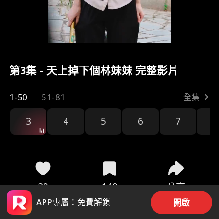
第3集 - 天上掉下個林妹妹 完整影片
1-50
51-81
全集
3
4
5
6
7
8
20
149
分享
APP專屬：免費解鎖
開啟