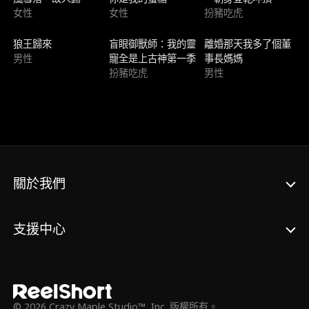
女性
女性
扮豬吃虎
新上架
新上架
新上架
狼王歸來
盲眼御獸師：我的靈
離婚那天我多了個董
男性
寵全是上古神第一季
事長媽媽
扮豬吃虎
男性
關於我們
支援中心
© 2026 Crazy Maple Studio™, Inc. 版權所有。