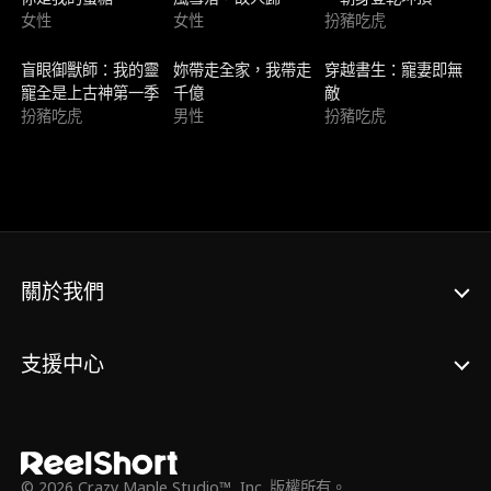
女性
女性
扮豬吃虎
新上架
新上架
熱門趨勢
盲眼御獸師：我的靈
妳帶走全家，我帶走
穿越書生：寵妻即無
寵全是上古神第一季
千億
敵
扮豬吃虎
男性
扮豬吃虎
關於我們
支援中心
© 2026 Crazy Maple Studio™, Inc. 版權所有。