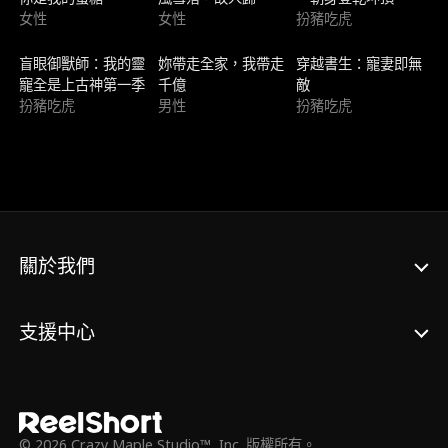
女性
女性
扮豬吃虎
新上架
新上架
熱門趨勢
盲眼御獸師：我的靈
妳帶走全家，我帶走
穿越書生：寵妻即無
寵全是上古神第一季
千億
敵
扮豬吃虎
男性
扮豬吃虎
關於我們
支援中心
© 2026 Crazy Maple Studio™, Inc. 版權所有。