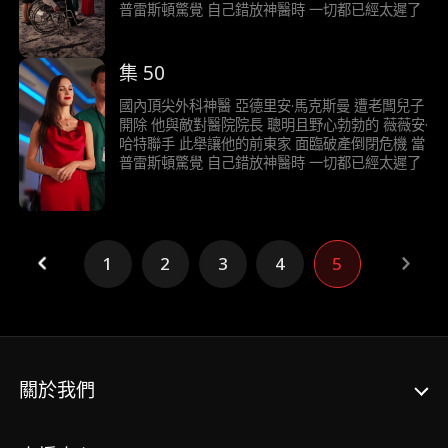
普雷斯頓驚覺 自己錯放神醫時 一切都已經太遲了
集 50
國內頂尖外科神醫 亞德里安·馬克斯曼 遭老闆兒子
開除 他與敵對醫院院長 聰明且野心勃勃的 薇薇安·
哈特聯手 此舉讓他的前東家 面臨破產倒閉危機 當
普雷斯頓驚覺 自己錯放神醫時 一切都已經太遲了
1
2
3
4
5
關於我們