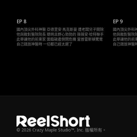
EP 8
EP 9
國內頂尖外科神醫 亞德里安·馬克斯曼 遭老闆兒子開除
國內頂尖外科神
他與敵對醫院院長 聰明且野心勃勃的 薇薇安·哈特聯手
他與敵對醫院院
此舉讓他的前東家 面臨破產倒閉危機 當普雷斯頓驚覺
此舉讓他的前東
自己錯放神醫時 一切都已經太遲了
自己錯放神醫
© 2026 Crazy Maple Studio™, Inc. 版權所有。