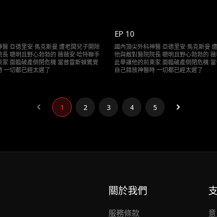
EP 10
醫 亞德里安·馬克斯曼 遭老闆兒子開除
國內頂尖外科神醫 亞德里安·馬克斯曼 
長 聰明且野心勃勃的 薇薇安·哈特聯手
他與敵對醫院院長 聰明且野心勃勃的 薇
家 面臨破產倒閉危機 當普雷斯頓驚覺
此舉讓他的前東家 面臨破產倒閉危機 
時 一切都已經太遲了
自己錯放神醫時 一切都已經太遲了
1
2
3
4
5
關於我們
服務條款
意