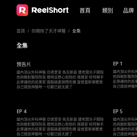
首頁
類別
品牌
首頁
/
你開除了天才神醫
/
全集
全集
EP 1
預告片
國內頂尖外科神
國內頂尖外科神醫 亞德里安·馬克斯曼 遭老闆兒子開除
他與敵對醫院院
他與敵對醫院院長 聰明且野心勃勃的 薇薇安·哈特聯手
此舉讓他的前東
此舉讓他的前東家 面臨破產倒閉危機 當普雷斯頓驚覺
自己錯放神醫
自己錯放神醫時 一切都已經太遲了
EP 4
EP 5
國內頂尖外科神醫 亞德里安·馬克斯曼 遭老闆兒子開除
國內頂尖外科神
他與敵對醫院院長 聰明且野心勃勃的 薇薇安·哈特聯手
他與敵對醫院院
此舉讓他的前東家 面臨破產倒閉危機 當普雷斯頓驚覺
此舉讓他的前東
自己錯放神醫時 一切都已經太遲了
自己錯放神醫