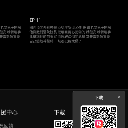
EP 11
遭老闆兒子開除
國內頂尖外科神醫 亞德里安·馬克斯曼 遭老闆兒子開除
薇安·哈特聯手
他與敵對醫院院長 聰明且野心勃勃的 薇薇安·哈特聯手
當普雷斯頓驚覺
此舉讓他的前東家 面臨破產倒閉危機 當普雷斯頓驚覺
自己錯放神醫時 一切都已經太遲了
下載
支援中心
下載
見回饋