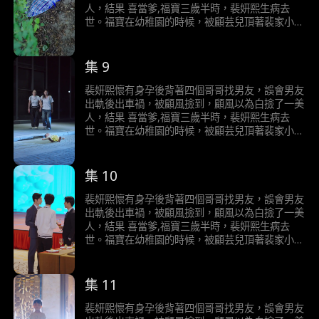
人，結果 喜當爹,福寶三歲半時，裴妍熙生病去
世。福寶在幼稚園的時候，被顧芸兒頂著裴家小小
姐的身份帶頭欺負，直到被舅舅找到，開始打臉眾
人。
集 9
裴妍熙懷有身孕後背著四個哥哥找男友，誤會男友
出軌後出車禍，被顧風撿到，顧風以為白撿了一美
人，結果 喜當爹,福寶三歲半時，裴妍熙生病去
世。福寶在幼稚園的時候，被顧芸兒頂著裴家小小
姐的身份帶頭欺負，直到被舅舅找到，開始打臉眾
人。
集 10
裴妍熙懷有身孕後背著四個哥哥找男友，誤會男友
出軌後出車禍，被顧風撿到，顧風以為白撿了一美
人，結果 喜當爹,福寶三歲半時，裴妍熙生病去
世。福寶在幼稚園的時候，被顧芸兒頂著裴家小小
姐的身份帶頭欺負，直到被舅舅找到，開始打臉眾
人。
集 11
裴妍熙懷有身孕後背著四個哥哥找男友，誤會男友