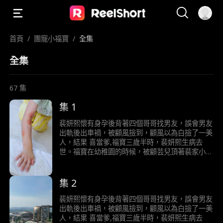
首頁
/
團寵小福寶
/
全集
全集
67
集
集 1
裴妍熙懷有身孕後背著四個哥哥找男友，誤會男友
出軌後出車禍，被顧風撿到，顧風以為白撿了一美
人，結果 喜當爹,福寶三歲半時，裴妍熙生病去
世。福寶在幼稚園的時候，被顧芸兒頂著裴家小小
姐的身份帶頭欺負，直到被舅舅找到，開始打臉眾
人。
集 2
裴妍熙懷有身孕後背著四個哥哥找男友，誤會男友
出軌後出車禍，被顧風撿到，顧風以為白撿了一美
人，結果 喜當爹,福寶三歲半時，裴妍熙生病去