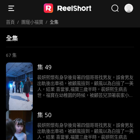
首頁
/
團寵小福寶
/
全集
全集
67
集
集 49
裴妍熙懷有身孕後背著四個哥哥找男友，誤會男友
出軌後出車禍，被顧風撿到，顧風以為白撿了一美
人，結果 喜當爹,福寶三歲半時，裴妍熙生病去
世。福寶在幼稚園的時候，被顧芸兒頂著裴家小小
姐的身份帶頭欺負，直到被舅舅找到，開始打臉眾
人。
集 50
裴妍熙懷有身孕後背著四個哥哥找男友，誤會男友
出軌後出車禍，被顧風撿到，顧風以為白撿了一美
人，結果 喜當爹,福寶三歲半時，裴妍熙生病去