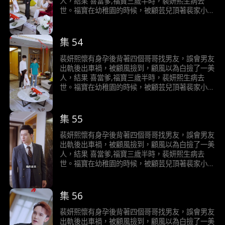
人，結果 喜當爹,福寶三歲半時，裴妍熙生病去
世。福寶在幼稚園的時候，被顧芸兒頂著裴家小小
姐的身份帶頭欺負，直到被舅舅找到，開始打臉眾
人。
集 54
裴妍熙懷有身孕後背著四個哥哥找男友，誤會男友
出軌後出車禍，被顧風撿到，顧風以為白撿了一美
人，結果 喜當爹,福寶三歲半時，裴妍熙生病去
世。福寶在幼稚園的時候，被顧芸兒頂著裴家小小
姐的身份帶頭欺負，直到被舅舅找到，開始打臉眾
人。
集 55
裴妍熙懷有身孕後背著四個哥哥找男友，誤會男友
出軌後出車禍，被顧風撿到，顧風以為白撿了一美
人，結果 喜當爹,福寶三歲半時，裴妍熙生病去
世。福寶在幼稚園的時候，被顧芸兒頂著裴家小小
姐的身份帶頭欺負，直到被舅舅找到，開始打臉眾
人。
集 56
裴妍熙懷有身孕後背著四個哥哥找男友，誤會男友
出軌後出車禍，被顧風撿到，顧風以為白撿了一美