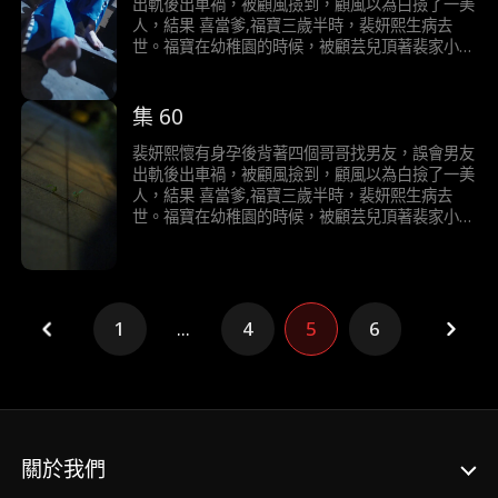
出軌後出車禍，被顧風撿到，顧風以為白撿了一美
人，結果 喜當爹,福寶三歲半時，裴妍熙生病去
世。福寶在幼稚園的時候，被顧芸兒頂著裴家小小
姐的身份帶頭欺負，直到被舅舅找到，開始打臉眾
人。
集 60
裴妍熙懷有身孕後背著四個哥哥找男友，誤會男友
出軌後出車禍，被顧風撿到，顧風以為白撿了一美
人，結果 喜當爹,福寶三歲半時，裴妍熙生病去
世。福寶在幼稚園的時候，被顧芸兒頂著裴家小小
姐的身份帶頭欺負，直到被舅舅找到，開始打臉眾
人。
1
...
4
5
6
關於我們