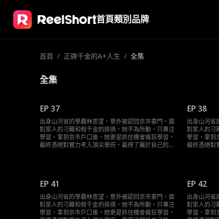
首頁
類別
品牌
首頁
/
正牌千金的A+人生
/
全集
全集
EP 37
EP 38
出身山河省的學霸林思望，意外被認回京市豪門，面
出身山河省
對家人的刁難和假千金的排擠，她不為所動，只專注
對家人的刁
學習，拿到京市戶口後，她更是抓住機會瘋狂學習，
學習，拿到
最終憑絕對實力考入頂尖學府，贏得了屬於自己的輝
最終憑絕對
煌人生。
煌人生。
EP 41
EP 42
出身山河省的學霸林思望，意外被認回京市豪門，面
出身山河省
對家人的刁難和假千金的排擠，她不為所動，只專注
對家人的刁
學習，拿到京市戶口後，她更是抓住機會瘋狂學習，
學習，拿到