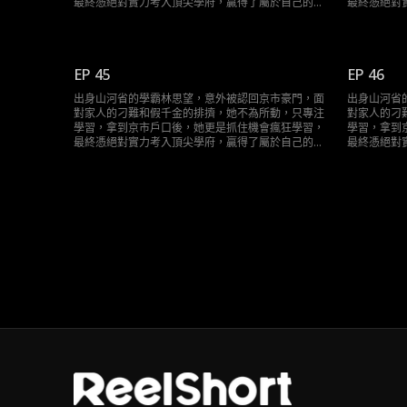
最終憑絕對實力考入頂尖學府，贏得了屬於自己的輝
最終憑絕對
煌人生。
煌人生。
EP 45
EP 46
出身山河省的學霸林思望，意外被認回京市豪門，面
出身山河省
對家人的刁難和假千金的排擠，她不為所動，只專注
對家人的刁
學習，拿到京市戶口後，她更是抓住機會瘋狂學習，
學習，拿到
最終憑絕對實力考入頂尖學府，贏得了屬於自己的輝
最終憑絕對
煌人生。
煌人生。