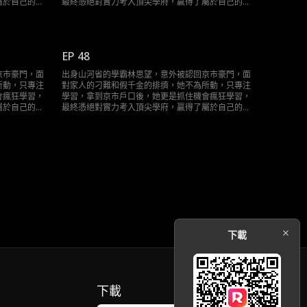
屬於自己的輝
最終憑絕對實力考入頂尖學府，贏得了屬於自己的輝
煌人生。
EP 48
京市豪門，面
出身山河省的學霸林思望，意外被認回京市豪門，面
所動，只專注
對家人的刁難和假千金的排擠，她不為所動，只專注
會瘋狂學習，
學習，拿到京市戶口後，她更是抓住機會瘋狂學習，
屬於自己的輝
最終憑絕對實力考入頂尖學府，贏得了屬於自己的輝
煌人生。
下載
下載