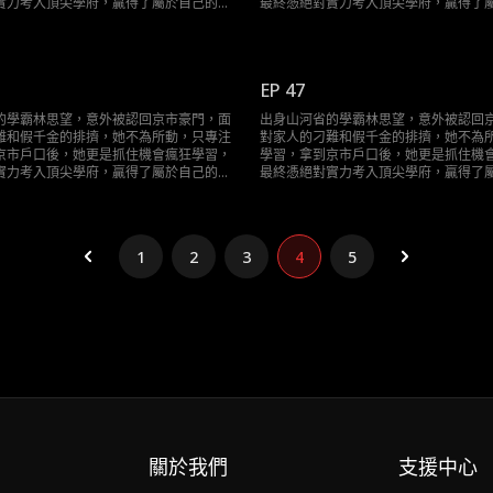
實力考入頂尖學府，贏得了屬於自己的輝
最終憑絕對實力考入頂尖學府，贏得了
煌人生。
EP 47
的學霸林思望，意外被認回京市豪門，面
出身山河省的學霸林思望，意外被認回
難和假千金的排擠，她不為所動，只專注
對家人的刁難和假千金的排擠，她不為
京市戶口後，她更是抓住機會瘋狂學習，
學習，拿到京市戶口後，她更是抓住機
實力考入頂尖學府，贏得了屬於自己的輝
最終憑絕對實力考入頂尖學府，贏得了
煌人生。
1
2
3
4
5
關於我們
支援中心