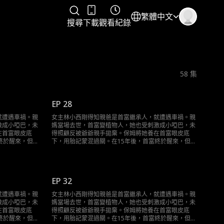
繁體中文
搜尋
下載
觀看紀錄
58
集
EP 28
就遭遇車禍。親
女主林小西剛得知親爸是首富繼承人，就遭遇車禍。親
激成小啞巴，未
媽當場去世，首富變植物人，她也受刺激成小啞巴，未
在首富眼皮底
得照顧反被爺爺親手拋棄。保姆將她養在首富眼皮底
終於醒來，但是
下，用胎記蒙混過關。在15年後，首富終於醒來，但是
觸中終於醒悟自
卻遭到假千金的頂替，她在和首富的接觸中終於醒悟自
己就是千金的真相……
EP 32
就遭遇車禍。親
女主林小西剛得知親爸是首富繼承人，就遭遇車禍。親
激成小啞巴，未
媽當場去世，首富變植物人，她也受刺激成小啞巴，未
在首富眼皮底
得照顧反被爺爺親手拋棄。保姆將她養在首富眼皮底
終於醒來，但是
下，用胎記蒙混過關。在15年後，首富終於醒來，但是