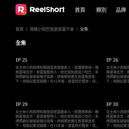
首頁
類別
品牌
首頁
/
落魄小啞巴竟是首富千金
/
全集
全集
EP 25
EP 26
女主林小西剛得知親爸是首富繼承人，就遭遇車禍。親
女主林小西剛
媽當場去世，首富變植物人，她也受刺激成小啞巴，未
媽當場去世，
得照顧反被爺爺親手拋棄。保姆將她養在首富眼皮底
得照顧反被爺
下，用胎記蒙混過關。在15年後，首富終於醒來，但是
下，用胎記蒙
卻遭到假千金的頂替，她在和首富的接觸中終於醒悟自
卻遭到假千金
己就是千金的真相……
己就是千金的
EP 29
EP 30
女主林小西剛得知親爸是首富繼承人，就遭遇車禍。親
女主林小西剛
媽當場去世，首富變植物人，她也受刺激成小啞巴，未
媽當場去世，
得照顧反被爺爺親手拋棄。保姆將她養在首富眼皮底
得照顧反被爺
下，用胎記蒙混過關。在15年後，首富終於醒來，但是
下，用胎記蒙