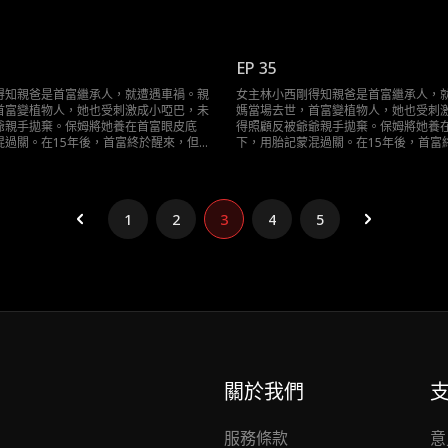
的頂替，她在和首富的接觸中終於醒悟自
卻遭到假千金的頂替，她在和首富的接
真相……
己就是千金的真相……
EP 35
得知親爸是首富繼承人，就遭遇車禍。親
女主林小西剛得知親爸是首富繼承人，
首富變植物人，她也受刺激成小啞巴，未
媽當場去世，首富變植物人，她也受刺
爺親手拋棄。保姆將她養在首富眼皮底
得照顧反被爺爺親手拋棄。保姆將她養
混過關。在15年後，首富終於醒來，但是
下，用胎記蒙混過關。在15年後，首富
的頂替，她在和首富的接觸中終於醒悟自
卻遭到假千金的頂替，她在和首富的接
真相……
己就是千金的真相……
1
2
3
4
5
關於我們
服務條款
意