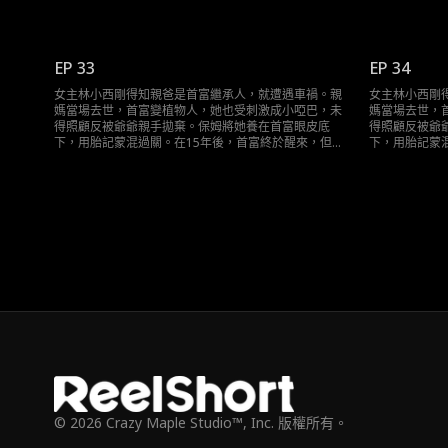
卻遭到假千金的頂替，她在和首富的接觸中終於醒悟自
卻遭到假千金
己就是千金的真相……
己就是千金的
EP 33
EP 34
女主林小西剛得知親爸是首富繼承人，就遭遇車禍。親
女主林小西剛
媽當場去世，首富變植物人，她也受刺激成小啞巴，未
媽當場去世，
得照顧反被爺爺親手拋棄。保姆將她養在首富眼皮底
得照顧反被爺
下，用胎記蒙混過關。在15年後，首富終於醒來，但是
下，用胎記蒙
卻遭到假千金的頂替，她在和首富的接觸中終於醒悟自
卻遭到假千金
己就是千金的真相……
己就是千金的
© 2026 Crazy Maple Studio™, Inc. 版權所有。