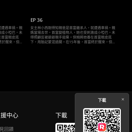
觸中終於醒悟自
卻遭到假千金的頂替，她在和首富的接觸中終於醒悟自
己就是千金的真相……
EP 36
就遭遇車禍。親
女主林小西剛得知親爸是首富繼承人，就遭遇車禍。親
激成小啞巴，未
媽當場去世，首富變植物人，她也受刺激成小啞巴，未
在首富眼皮底
得照顧反被爺爺親手拋棄。保姆將她養在首富眼皮底
終於醒來，但是
下，用胎記蒙混過關。在15年後，首富終於醒來，但是
觸中終於醒悟自
卻遭到假千金的頂替，她在和首富的接觸中終於醒悟自
己就是千金的真相……
下載
支援中心
下載
見回饋