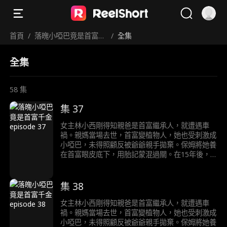
首頁
/
落魄小啞巴竟是首富千
/
全集
金
全集
58
集
集 37
女主林小西剛得知親爸是首富繼承人，就遭遇車
禍。親媽當場去世，首富變植物人，她也受刺激成
小啞巴，未得照顧反被爺爺親手拋棄。保姆將她養
在首富眼皮底下，用胎記蒙混過關。在15年後，
首富終於醒來，但是卻遭到假千金的頂替，她在和
首富的接觸中終於醒悟自己就是千金的真相……
集 38
女主林小西剛得知親爸是首富繼承人，就遭遇車
禍。親媽當場去世，首富變植物人，她也受刺激成
小啞巴，未得照顧反被爺爺親手拋棄。保姆將她養