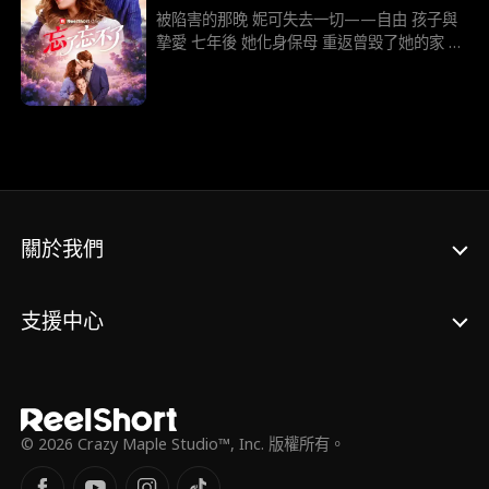
被陷害的那晚 妮可失去一切——自由 孩子與
摯愛 七年後 她化身保母 重返曾毀了她的家 前
未婚夫伊森 依然掛念舊愛 卻在不知情下 對新
保母動了心 秘密暗潮洶湧 記憶逐漸甦醒 被偷
走的女兒萊拉 成了牽起兩人的紅線 他已記不
得她 但他的心從未忘記
關於我們
支援中心
© 2026 Crazy Maple Studio™, Inc. 版權所有。